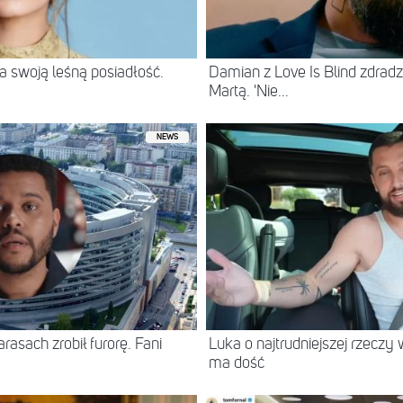
 swoją leśną posiadłość.
Damian z Love Is Blind zdradz
Martą. 'Nie...
NEWS
asach zrobił furorę. Fani
Luka o najtrudniejszej rzeczy 
ma dość