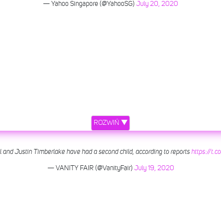
— Yahoo Singapore (@YahooSG)
July 20, 2020
ROZWIŃ ▼
l and Justin Timberlake have had a second child, according to reports
https://t
— VANITY FAIR (@VanityFair)
July 19, 2020