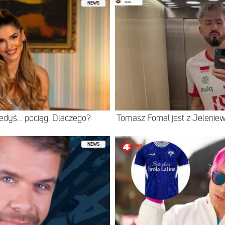
NEWS
iedyś… pociąg. Dlaczego?
Tomasz Fornal jest z Jeleni
NEWS