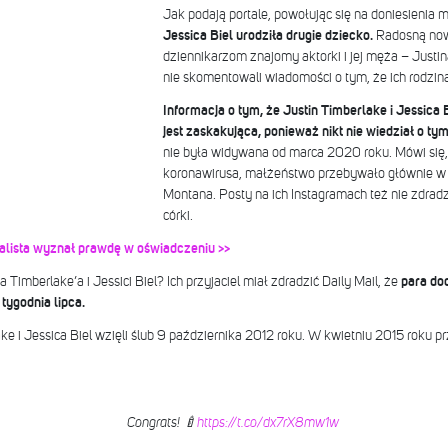
Jak podają portale, powołując się na doniesienia m.
Jessica Biel urodziła drugie dziecko.
Radosną now
dziennikarzom znajomy aktorki i jej męża – Justin
nie skomentowali wiadomości o tym, że ich rodzin
Informacja o tym, że Justin Timberlake i Jessica B
jest zaskakująca, ponieważ nikt nie wiedział o tym
nie była widywana od marca 2020 roku. Mówi się
koronawirusa, małżeństwo przebywało głównie w
Montana. Posty na ich Instagramach też nie zdradz
córki.
alista wyznał prawdę w oświadczeniu >>
Timberlake’a i Jessici Biel? Ich przyjaciel miał zdradzić Daily Mail, że
para doc
tygodnia lipca.
e i Jessica Biel wzięli ślub 9 października 2012 roku. W kwietniu 2015 roku prz
Congrats! 🍼
https://t.co/dx7rX8mw1w