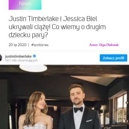
News
Justin Timberlake i Jessica Biel
ukrywali ciążę! Co wiemy o drugim
dziecku pary?
20 lip 2020
|
#szołbiznes
Autor:
Olga Oleksiak