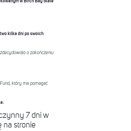
arkowanym w Birch Bay State
wo kilka dni po swoich
e zdecydowała o zakończeniu
on Fund, który ma pomagać
a:
czynny 7 dni w
 na stronie