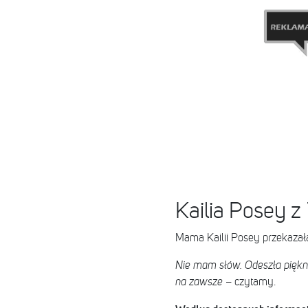
Kailia Posey z
Mama Kailii Posey przekazała
Nie mam słów. Odeszła piękna
na zawsze
– czytamy.