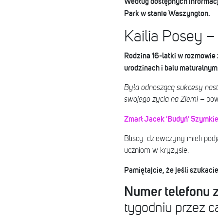
Według dostępnych informacji
Park w stanie Waszyngton.
Kailia Posey –
Rodzina 16-latki w rozmowie 
urodzinach i balu maturalnym
Była odnoszącą sukcesy nast
swojego życia na Ziemi
– pow
Zmarł Jacek 'Budyń' Szymkie
Bliscy dziewczyny mieli podj
uczniom w kryzysie.
Pamiętajcie, że jeśli szukac
Numer telefonu za
tygodniu przez c