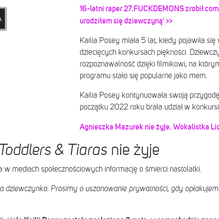
16-letni raper 27.FUCKDEMONS zrobił comi
urodziłem się dziewczyną' >>
Kailia Posey miała 5 lat, kiedy pojawiła s
dziecięcych konkursach piękności. Dziewcz
rozpoznawalność dzięki filmikowi, na który
programu stało się popularne jako mem.
Kailia Posey kontynuowała swoją przygodę
początku 2022 roku brała udział w konkurs
Agnieszka Mazurek nie żyje. Wokalistka Lid
Toddlers & Tiaras
nie żyje
 w mediach społecznościowych informację o śmierci nastolatki.
 dziewczynka. Prosimy o uszanowanie prywatności, gdy opłakujemy s