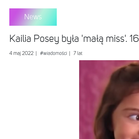
News
Kailia Posey była 'małą miss'. 16
4 maj 2022
|
#wiadomości
| 7 lat