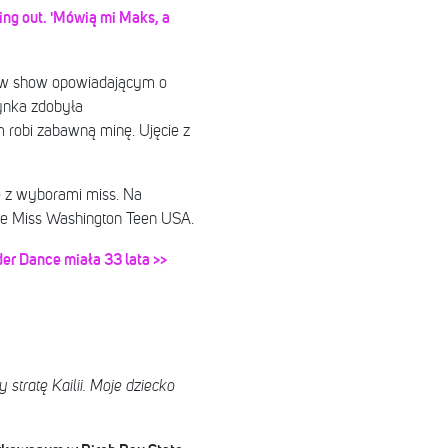
ng out. 'Mówią mi Maks, a
ię w show opowiadającym o
ynka zdobyła
m robi zabawną minę. Ujęcie z
 z wyborami miss. Na
ie Miss Washington Teen USA.
er Dance miała 33 lata >>
tratę Kailii. Moje dziecko