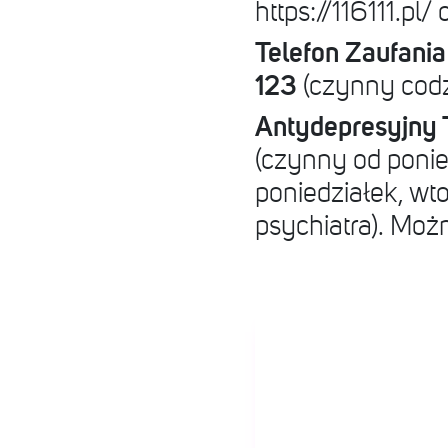
https://116111.pl
Telefon Zaufani
123
(czynny codz
Antydepresyjny 
(czynny od ponie
poniedziałek, wt
psychiatra). Moż