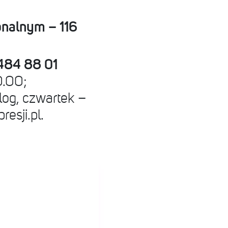
onalnym – 116
 484 88 01
0.00;
log, czwartek –
esji.pl
.