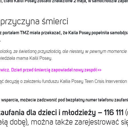
, ciało Kailii Posey zostało znalezione 2 maja, w samochodzie zap
 przyczyna śmierci
z portalem TMZ miała przekazać, że Kaila Posey popełniła samobójst
.
olatką, ze świetlaną przyszłością, ale niestety w pewnym momenci
iedziała mama Kailii Posey.
wicz. Dzień przed śmiercią zapowiadał nowy zespół >>
ąć decyzję o założeniu funduszu Kailia Posey Teen Crisis Interventi
ie wsparcia, możecie zadzwonić pod bezpłatny numer telefonu zaufani
ufania dla dzieci i młodzieży – 116 111
(
ałą dobę), można także zarejestrować się