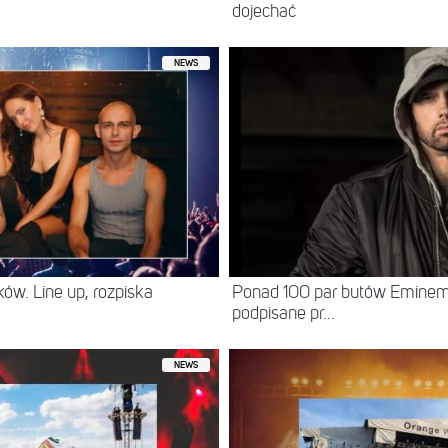
dojechać
NEWS
ów. Line up, rozpiska
Ponad 100 par butów Eminema 
podpisane pr...
NEWS