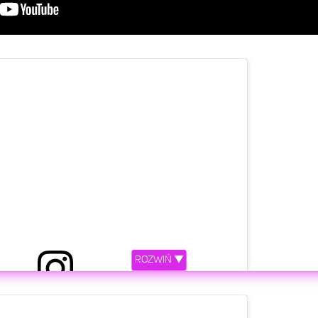
ROZWIŃ ▼
etl ten post na Instagramie.