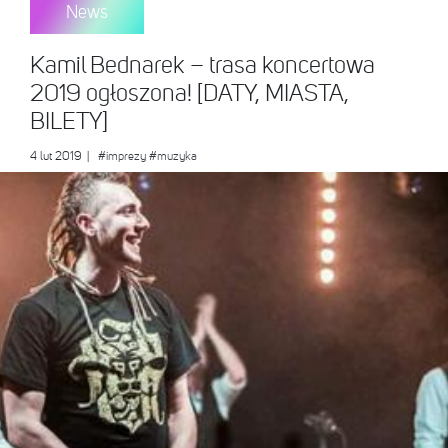
News
Kamil Bednarek – trasa koncertowa
2019 ogłoszona! [DATY, MIASTA,
BILETY]
4 lut 2019
|
#imprezy
#muzyka