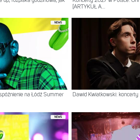
ne up, rozpiska godzinowa, jak
Koncerty 2027 w Polsce. Oni
[ARTYKUŁ A...
NEWS
 spóźnienie na Łódź Summer
Dawid Kwiatkowski: koncerty
NEWS