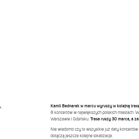
Kamil Bednarek w marcu wyruszy w kolejną tras
A
8 koncertów w największych polskich miastach. Wo
Warszawie i Gdańsku.
Trasa ruszy 30 marca, a za
Nie wiadomo czy to wszystkie już daty koncertów 
dołączą jeszcze kolejne lokalizacje.