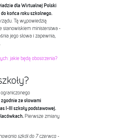
adzie dla Wirtualnej Polski
 do końca roku szkolnego.
 rządu. Tą wypowiedzią
ze stanowiskiem ministerstwa -
śnia jego słowa i zapewnia,
.
ych: jakie będą obostrzenia?
szkoły?
n ograniczonego
 zgodnie ze słowami
 I-III szkoły podstawowej.
 placówkach.
Pierwsze zmiany
nowania szkół do 7 czerwca
-