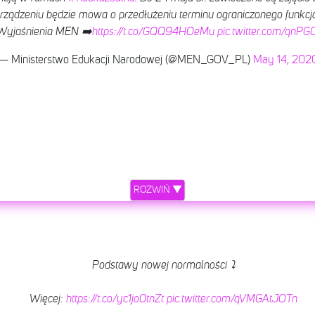
ądzeniu będzie mowa o przedłużeniu terminu ograniczonego funkcj
 Wyjaśnienia MEN ➡️
https://t.co/GQQ94HOeMu
pic.twitter.com/qnPG
— Ministerstwo Edukacji Narodowej (@MEN_GOV_PL)
May 14, 202
ROZWIŃ ▼
Podstawy nowej normalności ⤵️
Więcej:
https://t.co/yc1jo0tnZt
pic.twitter.com/qVMGAtJOTn