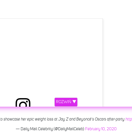
ROZWIŃ ▼
to showcase her epic weight loss at Jay Z and Beyoncé's Oscars after-party
htt
etl ten post na Instagramie.
— Daily Mail Celebrity (@DailyMailCeleb)
February 10, 2020