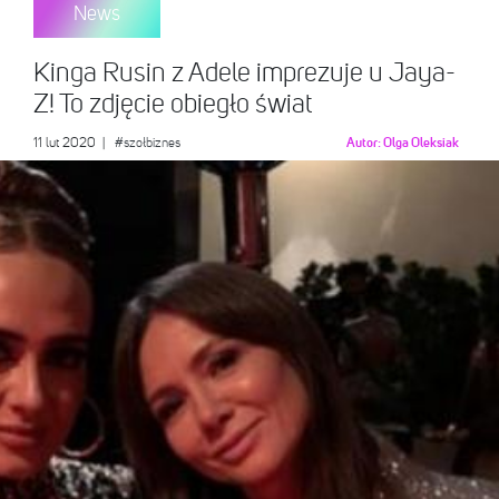
News
Kinga Rusin z Adele imprezuje u Jaya-
Z! To zdjęcie obiegło świat
11 lut 2020
|
#szołbiznes
Autor:
Olga Oleksiak