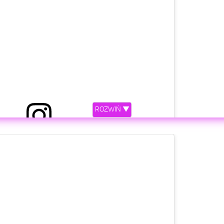
ROZWIŃ ▼
etl ten post na Instagramie.