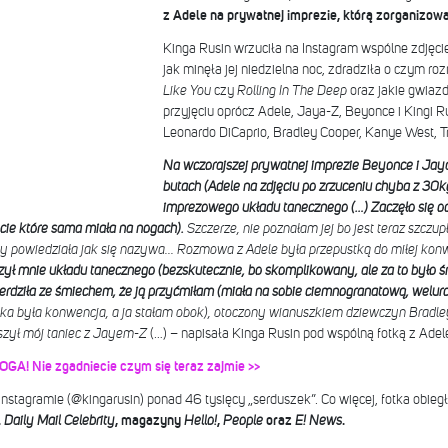
z Adele na prywatnej imprezie, którą zorganizowa
Kinga Rusin wrzuciła na Instagram wspólne zdjęcie
jak minęła jej niedzielna noc, zdradziła o czym r
Like You
czy
Rolling In The Deep
oraz jakie gwiaz
przyjęciu oprócz Adele, Jaya-Z, Beyonce i Kingi Ru
Leonardo DiCaprio, Bradley Cooper, Kanye West, Tr
Na wczorajszej prywatnej imprezie ‪Beyonce i Jay
butach (Adele na zdjęciu po zrzuceniu chyba z 30kg
imprezowego układu tanecznego (…) Zaczęło się o
cie które sama miała na nogach).
Szczerze, nie poznałam jej bo jest teraz szczu
powiedziała jak się nazywa... Rozmowa z Adele była przepustką do miłej konwer
zył mnie układu tanecznego (bezskutecznie, bo skomplikowany, ale za to było ś
ierdziła ze śmiechem, że ją przyćmiłam (miała na sobie ciemnogranatową, welur
aka była konwencja, a ja stałam obok), otoczony wianuszkiem dziewczyn Bradle
szył mój taniec z Jayem-Z
(…) – napisała Kinga Rusin pod wspólną fotką z Adel
! Nie zgadniecie czym się teraz zajmie >>
Instagramie (@kingarusin) ponad 46 tysięcy „serduszek”. Co więcej, fotka obiegł
.
Daily Mail Celebrity
, magazyny
Hello!
,
People
oraz
E! News
.