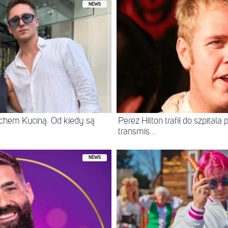
NEWS
chem Kuciną. Od kiedy są
Perez Hilton trafił do szpital
transmis...
NEWS