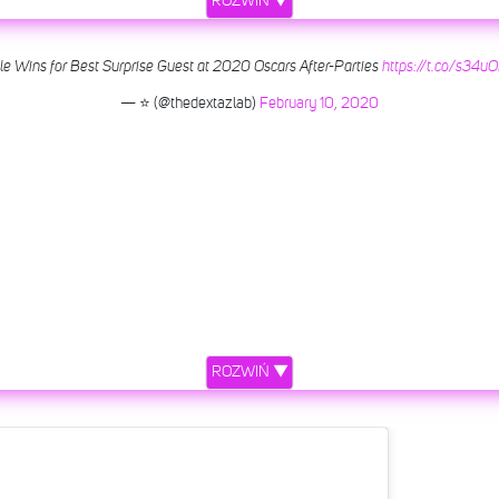
ROZWIŃ ▼
le Wins for Best Surprise Guest at 2020 Oscars After-Parties
https://t.co/s34
— ⭐ (@thedextazlab)
February 10, 2020
ROZWIŃ ▼