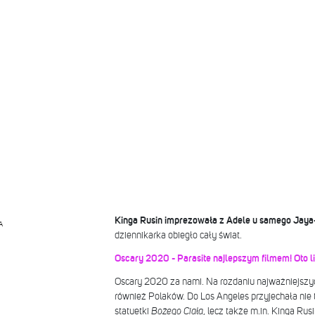
Kinga Rusin imprezowała z Adele u samego Jaya
A
dziennikarka obiegło cały świat.
Oscary 2020 - Parasite najlepszym filmem! Oto 
Oscary 2020 za nami. Na rozdaniu najważniejszyc
również Polaków. Do Los Angeles przyjechała nie
statuetki
Bożego Ciała
, lecz także m.in. Kinga Rusi