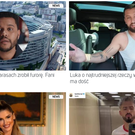
NEWS
asach zrobił furorę. Fani
Luka o najtrudniejszej rzeczy 
ma dość
NEWS