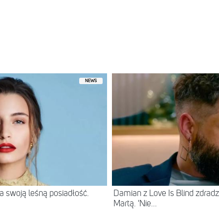
nd / Mt Smart Stadium / Mar 25
rzez
Adele
(@adele)
Mar 25, 2017 o 9:41 PDT
NEWS
 swoją leśną posiadłość.
Damian z Love Is Blind zdradz
Martą. 'Nie...