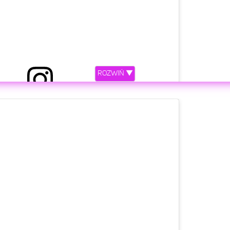
ROZWIŃ ▼
 przez Klaudia Halejcio (@klaudiahalejcio)
etl ten post na Instagramie.