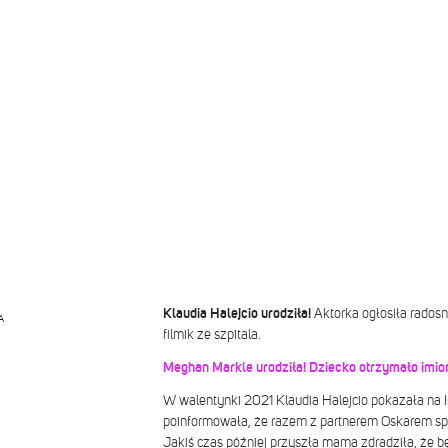
Klaudia Halejcio urodziła!
Aktorka ogłosiła radosn
A
filmik ze szpitala.
Meghan Markle urodziła! Dziecko otrzymało imio
W walentynki 2021 Klaudia Halejcio pokazała na I
poinformowała, że razem z partnerem Oskarem sp
Jakiś czas później przyszła mama zdradziła, że bę