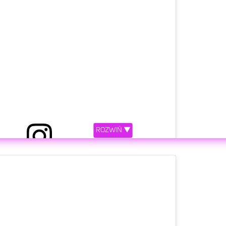
ROZWIŃ ▼
etl ten post na Instagramie.