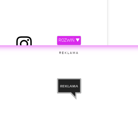
ROZWIŃ ▼
 przez Klaudia Halejcio (@klaudiahalejcio)
REKLAMA
etl ten post na Instagramie.