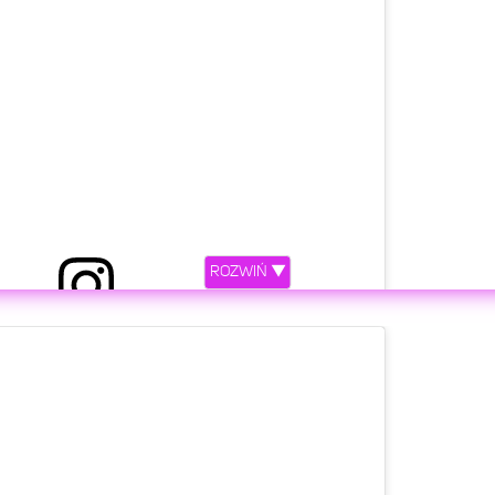
ROZWIŃ ▼
 przez Klaudia Halejcio (@klaudiahalejcio)
etl ten post na Instagramie.