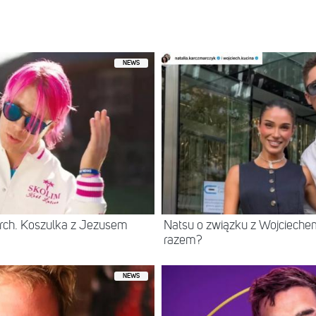
 przez Klaudia Halejcio (@klaudiahalejcio)
NEWS
rch. Koszulka z Jezusem
Natsu o związku z Wojcieche
razem?
NEWS