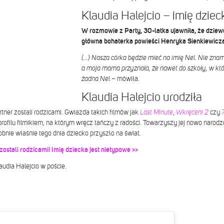
Klaudia Halejcio – imię dziec
W rozmowie z Party, 30-latka ujawniła, że dziewc
główna bohaterka powieści Henryka Sienkiewicz
(…) Nasza córka będzie mieć na imię Nel. Nie znam
a moja mama przyznała, że nawet do szkoły, w któr
żadna Nel
– mówiła.
Klaudia Halejcio urodziła
rtner zostali rodzicami. Gwiazda takich filmów jak
Last Minute
,
Wkręceni 2
czy
rofilu filmikiem, na którym wręcz tańczy z radości.
Towarzyszy jej nowo narodz
nie właśnie tego dnia dziecko przyszło na świat.
ostali rodzicami! Imię dziecka jest nietypowe >>
audia Halejcio w poście.