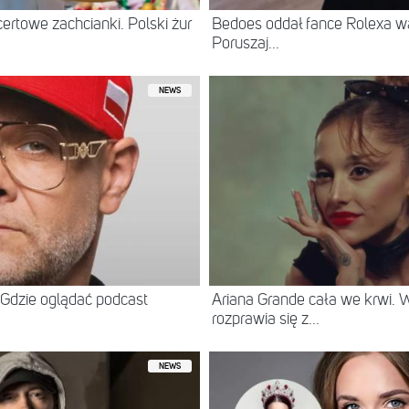
ertowe zachcianki. Polski żur
Bedoes oddał fance Rolexa war
Poruszaj...
NEWS
Gdzie oglądać podcast
Ariana Grande cała we krwi.
rozprawia się z...
NEWS