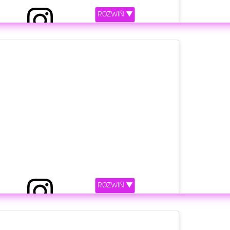
ROZWIŃ ▼
 przez Klaudia Halejcio (@klaudiahalejcio)
etl ten post na Instagramie.
ROZWIŃ ▼
 przez Klaudia Halejcio (@klaudiahalejcio)
etl ten post na Instagramie.