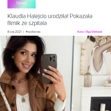
News
Klaudia Halejcio urodziła! Pokazała
filmik ze szpitala
8 cze 2021
|
#szołbiznes
Autor:
Olga Oleksiak