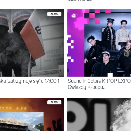
NEWS
a 'zatrzymuje się' o 17:00 1
Sound in Colors K-POP EXP
Gwiazdy K-popu,...
NEWS