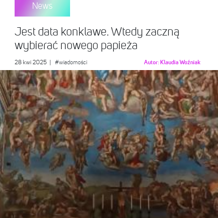
News
Jest data konklawe. Wtedy zaczną
wybierać nowego papieża
28 kwi 2025
|
#wiadomości
Autor:
Klaudia Woźniak