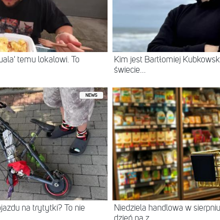
ala' temu lokalowi. To
Kim jest Bartłomiej Kubkowski
świecie...
NEWS
jazdu na trytytki? To nie
Niedziela handlowa w sierpn
dzień na z...