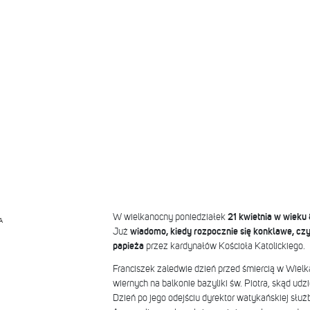
W wielkanocny poniedziałek
21 kwietnia w wieku 
A
Już
wiadomo, kiedy rozpocznie się konklawe, cz
papieża
przez kardynałów Kościoła Katolickiego.
Franciszek zaledwie dzień przed śmiercią w Wiel
wiernych na balkonie bazyliki św. Piotra, skąd udzi
Dzień po jego odejściu dyrektor watykańskiej służ