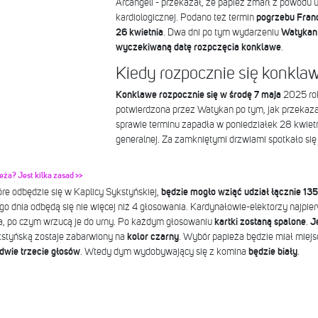
Arcangeli - przekazał, że papież zmarł z powodu 
kardiologicznej. Podano też termin
pogrzebu Franci
26 kwietnia
. Dwa dni po tym wydarzeniu
Watykan 
wyczekiwaną datę rozpczęcia konklawe
.
Kiedy rozpocznie się konkla
Konklawe rozpocznie się w środę 7 maja
2025 roku
potwierdzona przez Watykan po tym, jak przekaza
sprawie terminu zapadła w poniedziałek 28 kwiet
generalnej. Za zamkniętymi drzwiami spotkało si
ża? Jest kilka zasad >>
tóre odbędzie się w Kaplicy Sykstyńskiej,
będzie mogło wziąć udział łącznie 13
go dnia odbędą się nie więcej niż 4 głosowania. Kardynałowie-elektorzy najpie
a, po czym wrzucą je do urny. Po każdym głosowaniu
kartki zostaną spalone
.
J
kstyńską zostaje zabarwiony na
kolor czarny
. Wybór papieża będzie miał miej
dwie trzecie głosów
. Wtedy dym wydobywający się z komina
będzie biały
.