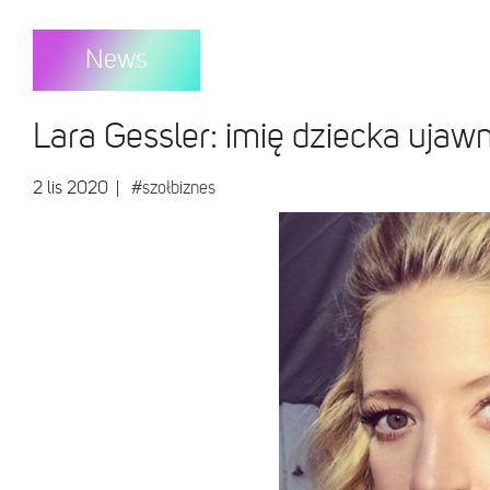
News
Lara Gessler: imię dziecka ujaw
2 lis 2020
|
#szołbiznes