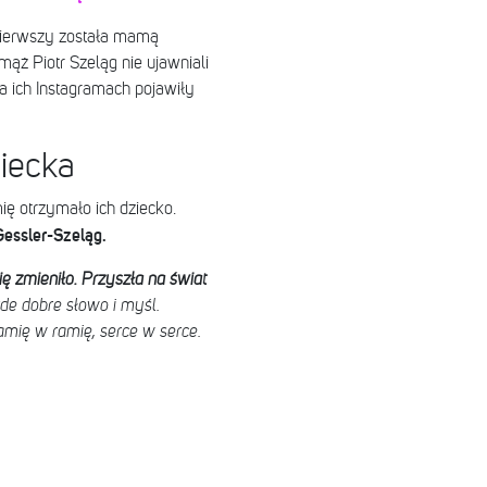
pierwszy została mamą
 mąż Piotr Szeląg nie ujawniali
na ich Instagramach pojawiły
ziecka
mię otrzymało ich dziecko.
essler-Szeląg.
 zmieniło. Przyszła na świat
de dobre słowo i myśl.
amię w ramię, serce w serce.