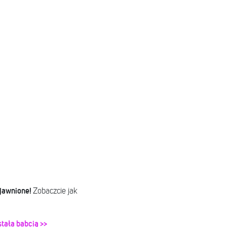
ujawnione!
Zobaczcie jak
tała babcią >>