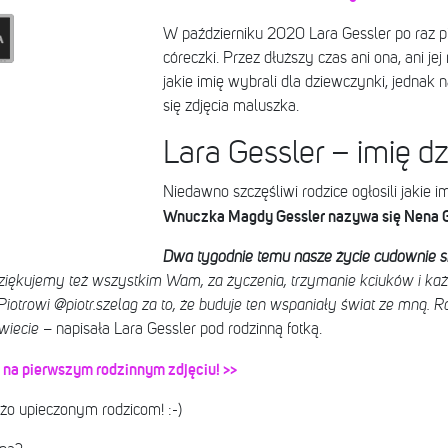
W październiku 2020 Lara Gessler po raz 
córeczki. Przez dłuższy czas ani ona, ani jej
jakie imię wybrali dla dziewczynki, jednak 
się zdjęcia maluszka.
Lara Gessler – imię d
Niedawno szczęśliwi rodzice ogłosili jakie i
Wnuczka Magdy Gessler nazywa się Nena G
Dwa tygodnie temu nasze życie cudownie się
ziękujemy też wszystkim Wam, za życzenia, trzymanie kciuków i każ
iotrowi @piotr.szelag za to, że buduje ten wspaniały świat ze mną. R
wiecie
– napisała Lara Gessler pod rodzinną fotką.
m na pierwszym rodzinnym zdjęciu! >>
żo upieczonym rodzicom! :-)