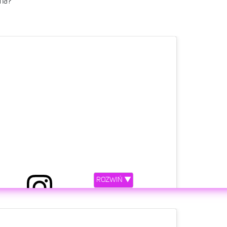
ena?
ROZWIŃ ▼
etl ten post na Instagramie.