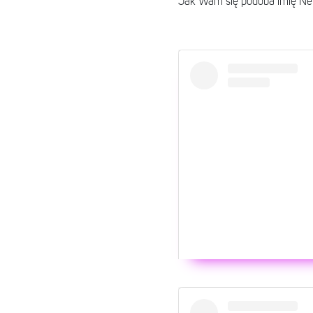
Jak Wam się podoba imię N
Wyświ