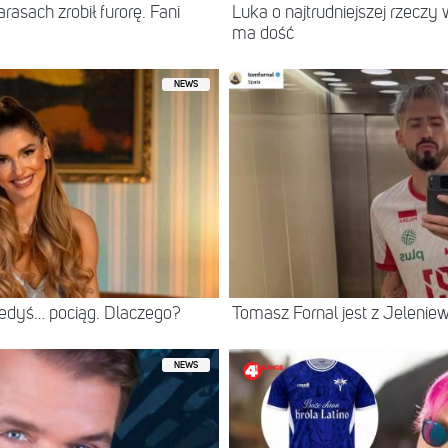
asach zrobił furorę. Fani
Luka o najtrudniejszej rzeczy 
ma dość
NEWS
iedyś… pociąg. Dlaczego?
Tomasz Fornal jest z Jeleni
NEWS