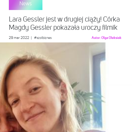
News
Lara Gessler jest w drugiej ciąży! Córka
Magdy Gessler pokazała uroczy filmik
29 mar 2022
|
#szołbiznes
Autor:
Olga Oleksiak