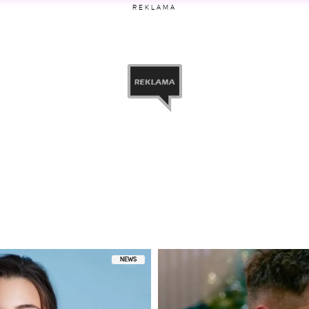
REKLAMA
etl ten post na Instagramie
ony przez Lara Gessler (@lara_gessler)
NEWS