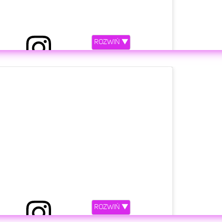
ROZWIŃ ▼
ony przez Lara Gessler (@lara_gessler)
etl ten post na Instagramie
ROZWIŃ ▼
ony przez Lara Gessler (@lara_gessler)