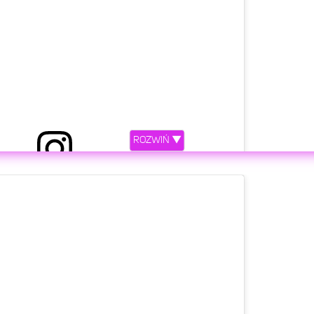
ROZWIŃ ▼
ony przez Lara Gessler (@lara_gessler)
etl ten post na Instagramie