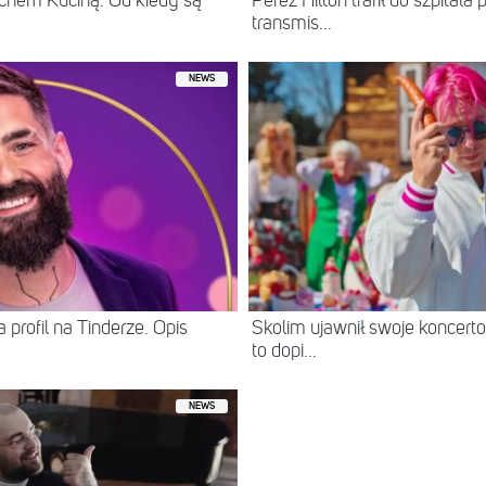
chem Kuciną. Od kiedy są
Perez Hilton trafił do szpital
transmis...
NEWS
 profil na Tinderze. Opis
Skolim ujawnił swoje koncerto
to dopi...
NEWS