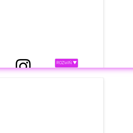
ROZWIŃ ▼
etl ten post na Instagramie