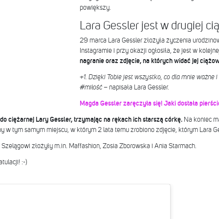
powiększy.
Lara Gessler jest w drugiej ci
29 marca Lara Gessler złożyła życzenia urodzino
Instagramie i przy okazji ogłosiła, że jest w kolejne
nagranie oraz zdjęcie, na których widać jej ciążo
+1. Dzięki Tobie jest wszystko, co dla mnie ważne i 
#miłość
– napisała Lara Gessler.
Magda Gessler zaręczyła się! Jaki dostała pierści
o ciężarnej Lary Gessler, trzymając na rękach ich starszą córkę.
Na koniec m
ny w tym samym miejscu, w którym 2 lata temu zrobiono zdjęcie, którym Lara Ges
wi Szelągowi złożyły m.in. Maffashion, Zosia Zborowska i Ania Starmach.
ulacji! :-)