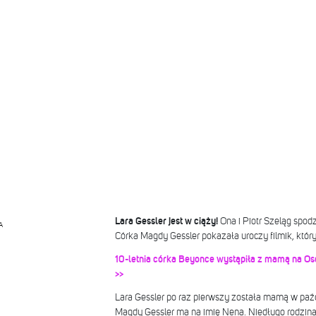
Lara Gessler jest w ciąży!
Ona i Piotr Szeląg spod
A
Córka Magdy Gessler pokazała uroczy filmik, któr
10-letnia córka Beyonce wystąpiła z mamą na Osc
>>
Lara Gessler po raz pierwszy została mamą w pa
Magdy Gessler ma na imię Nena. Niedługo rodzina L