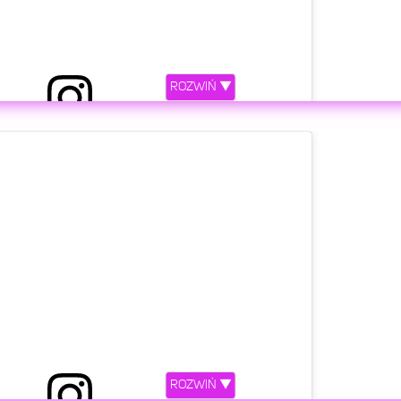
ROZWIŃ ▼
ony przez Lara Gessler (@lara_gessler)
etl ten post na Instagramie
ROZWIŃ ▼