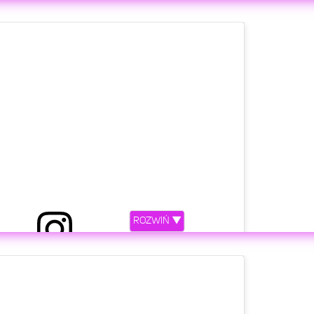
ony przez Lara Gessler (@lara_gessler)
etl ten post na Instagramie
ROZWIŃ ▼
ony przez Lara Gessler (@lara_gessler)
etl ten post na Instagramie