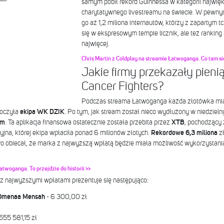
samym pobił rekord Guinnessa w kategorii najwię
charytatywnego livestreamu na świecie. W pewn
go aż 1,2 miliona internautów, którzy z zapartym tc
się w ekspresowym tempie licznik, ale też ranking 
najwięcej.
Chris Martin z Coldplay na streamie Łatwoganga. Co tam s
Jakie firmy przekazały pieni
Cancer Fighters?
Podczas streama Łatwoganga każda złotówka mia
oczyła
ekipa WK DZIK
. Po tym, jak stream został nieco wydłużony w niedzielny
om
. Ta aplikacja finansowa ostatecznie została przebita przez
XTB
, pochodzący
yjna, której ekipa wpłaciła ponad 6 milionów złotych.
Rekordowe 6,3 miliona
z
o obiecał, że marka z najwyższą wpłatą będzie miała możliwość wykorzystania
atwoganga. To przejdzie do historii >>
z najwyższymi wpłatami prezentuje się następująco:
+ Omenaa Mensah
- 6 300,00 zł
555 581,15 zł