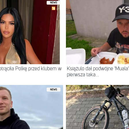
NEWS
otrąciła Polkę przed klubem w
Książulo dał podwójne 'Muala'
pierwsza taka...
NEWS