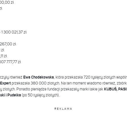
00,00 zł
zł
 1 300 021,37 zł
 267,00 zł
1 zł
,11 zł
 007 777,77 zł
ączyły również
Ewa Chodakowska
, która przekazała 720 tysięcy złotych wspól
Expert
przekazała 380 000 złotych. Na ten moment wiadomo również, zbiór
y złotych. Ponadto pieniądze fundacji przekazały marki takie jak
KUBUŚ, PASI
ski i Pudelka
(po 50 tysięcy złotych).
REKLAMA