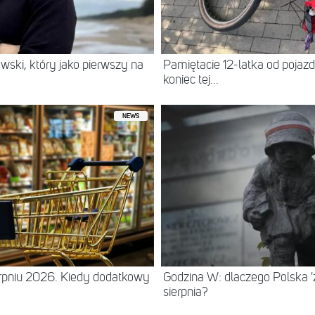
wski, który jako pierwszy na
Pamiętacie 12-latka od pojazdu
koniec tej...
NEWS
erpniu 2026. Kiedy dodatkowy
Godzina W: dlaczego Polska 'z
sierpnia?