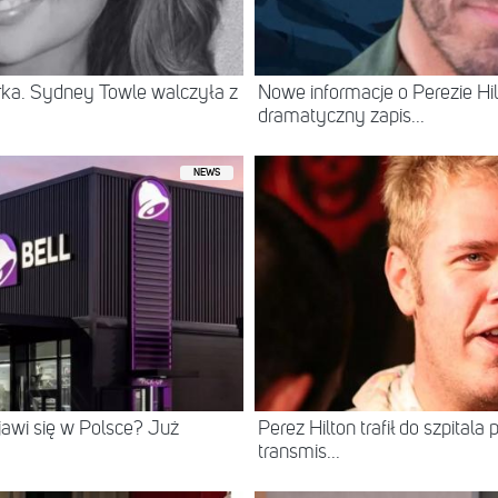
erka. Sydney Towle walczyła z
Nowe informacje o Perezie Hil
dramatyczny zapis...
NEWS
ojawi się w Polsce? Już
Perez Hilton trafił do szpital
transmis...