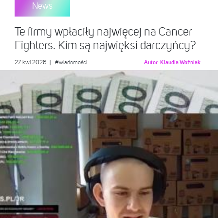
News
Te firmy wpłaciły najwięcej na Cancer
Fighters. Kim są najwięksi darczyńcy?
27 kwi 2026
|
#wiadomości
Autor:
Klaudia Woźniak