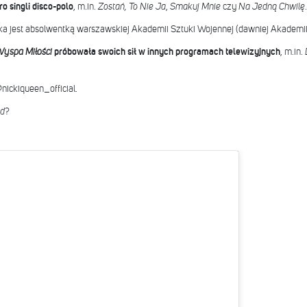
o singli disco-polo
, m.in.
Zostań, To Nie Ja
,
Smakuj Mnie
czy
Na Jedną Chwilę
.
ńska jest absolwentką warszawskiej Akademii Sztuki Wojennej (dawniej Akademi
Wyspa Miłości
próbowała swoich sił w innych programach telewizyjnych
, m.in.
nickiqueen_official.
nd
?