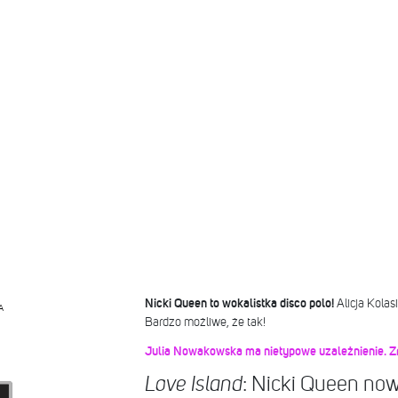
Nicki Queen to wokalistka disco polo!
Alicja Kola
A
Bardzo możliwe, że tak!
Julia Nowakowska ma nietypowe uzależnienie. Zr
: Nicki Queen no
Love Island