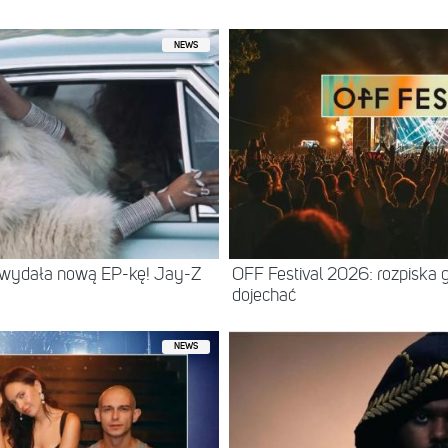
NEWS
 wydała nową EP-kę! Jay-Z
OFF Festival 2026: rozpiska 
dojechać
NEWS