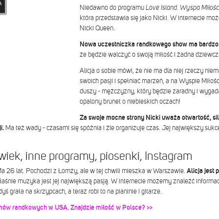
Niedawno do programu
Love Island. Wyspa Miłośc
która przedstawia się jako Nicki. W internecie m
Nicki Queen.
Nowa uczestniczka randkowego show ma bardzo 
że będzie walczyć o swoją miłość i żadna dziewczy
Alicja o sobie mówi, że nie ma dla niej rzeczy niem
swoich pasji i spełniać marzeń, a na Wyspie Miłoś
duszy - mężczyzny, który będzie zaradny i wygadan
opalony brunet o niebieskich oczach!
Za swoje mocne strony Nicki uważa otwartość, sil
i.
Ma też wady - czasami się spóźnia i źle organizuje czas. Jej największy sukces 
 wiek, inne programy, piosenki, Instagram
a 26 lat. Pochodzi z Łomży, ale w tej chwili mieszka w Warszawie.
Alicja jest
łaśnie muzyka jest jej największą pasją. W internecie możemy znaleźć informac
ś grała na skrzypcach, a teraz robi to na pianinie i gitarze.
amów randkowych w USA. Znajdzie miłość w Polsce? >>