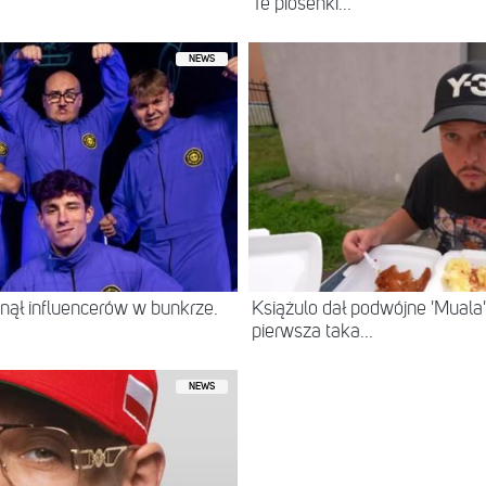
Te piosenki...
NEWS
ął influencerów w bunkrze.
Książulo dał podwójne 'Muala'
pierwsza taka...
NEWS