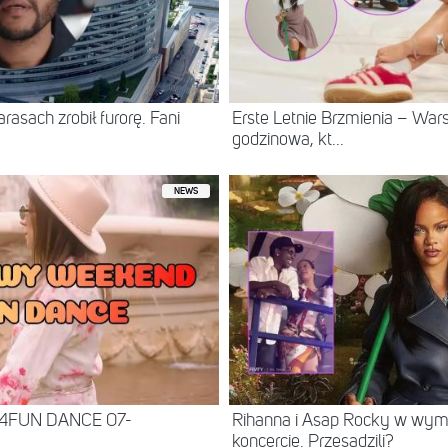
asach zrobił furorę. Fani
Erste Letnie Brzmienia – Wa
godzinowa, kt...
NEWS
 4FUN DANCE 07-
Rihanna i Asap Rocky w wy
koncercie. Przesadzili?