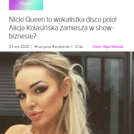
News
Nicki Queen to wokalistka disco polo!
Alicja Kolasińska zamiesza w show-
biznesie?
23 wrz 2020
|
#rozrywka
#szołbiznes
| 12 lat
Autor:
Olga Oleksiak