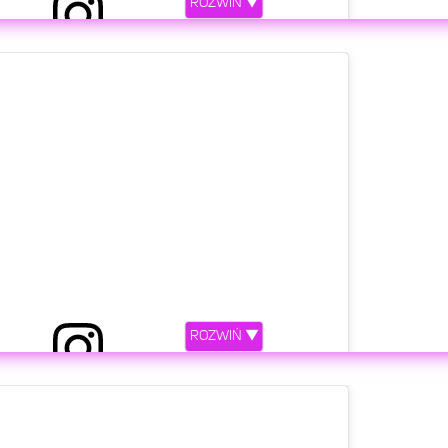
ROZWIŃ ▼
rzez Maciej Musiał (@maciejmusial_official)
etl ten post na Instagramie.
ROZWIŃ ▼
rzez Maciej Musiał (@maciejmusial_official)
etl ten post na Instagramie.