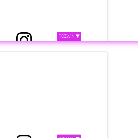
ROZWIŃ ▼
rzez Maciej Musiał (@maciejmusial_official)
etl ten post na Instagramie.