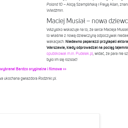
Poland
10
– Alicją Szemplińską i Freyą Allan, znaną 
Wiedźmin
.
Maciej Musiał – nowa dziew
Wszystko wskazuje na to, że serce Macieja Musiała
to właśnie z nową dziewczyną odpoczywał nieda
wakacjach.
Niedawno paparazzi przyłapali aktor
Warszawie, kiedy odprowadzał na pociąg tajemni
opublikował m.in. Pudelek.pl
, widać, że para nie s
było im się rozstać!
wybrane! Bardzo oryginalne i filmowe >>
owa ukochana gwiazdora
Rodzinki.pl.