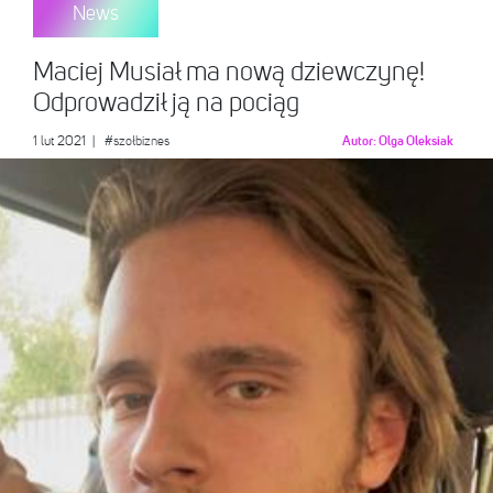
News
Maciej Musiał ma nową dziewczynę!
Odprowadził ją na pociąg
1 lut 2021
|
#szołbiznes
Autor:
Olga Oleksiak