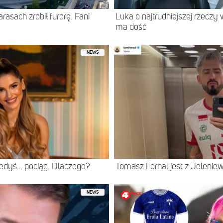
asach zrobił furorę. Fani
Luka o najtrudniejszej rzeczy 
ma dość
NEWS
iedyś… pociąg. Dlaczego?
Tomasz Fornal jest z Jeleni
NEWS