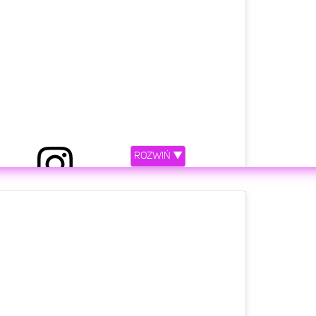
ROZWIŃ ▼
rzez Maciej Musiał (@maciejmusial_official)
etl ten post na Instagramie.