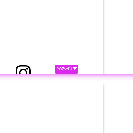
ROZWIŃ ▼
etl ten post na Instagramie.