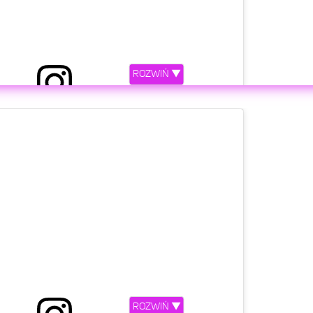
ROZWIŃ ▼
rzez Maciej Musiał (@maciejmusial_official)
etl ten post na Instagramie.
ROZWIŃ ▼