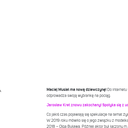
Maciej Musiał ma nową dziewczynę!
Do internetu 
A
odprowadza swoją wybrankę na pociąg.
Jarosław Kret znowu zakochany! Spotyka się z u
Co jakiś czas pojawiają się spekulacje na temat ż
W 2019 roku mówiło się o jego związku z modelką 
2018 – Olgą Buławą. Później aktor był łączony m.