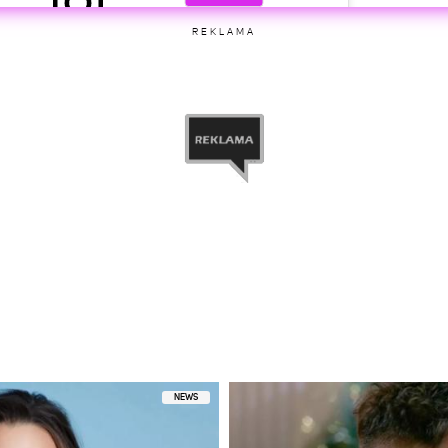
rzez Maciej Musiał (@maciejmusial_official)
REKLAMA
etl ten post na Instagramie.
rzez Maciej Musiał (@maciejmusial_official)
NEWS