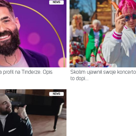
NEWS
 profil na Tinderze. Opis
Skolim ujawnił swoje koncerto
to dopi...
NEWS