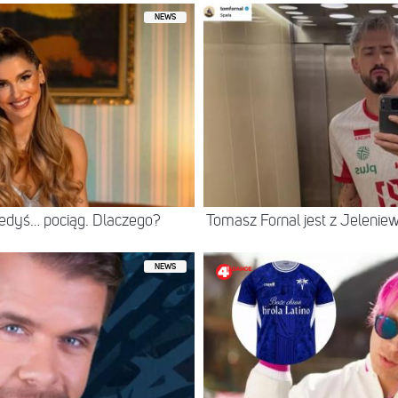
NEWS
iedyś… pociąg. Dlaczego?
Tomasz Fornal jest z Jeleni
NEWS