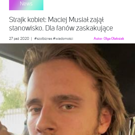
News
Strajk kobiet: Maciej Musiał zajął
stanowisko. Dla fanów zaskakujące
27 paź 2020
|
#szołbiznes
#wiadomości
Autor:
Olga Oleksiak