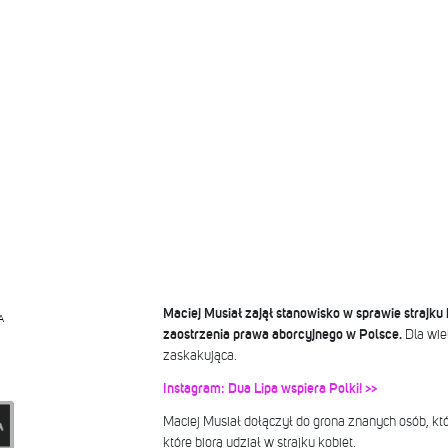
Maciej Musiał zajął stanowisko w sprawie strajku 
A
zaostrzenia prawa aborcyjnego w Polsce.
Dla wiel
zaskakująca.
Instagram: Dua Lipa wspiera Polki! >>
Maciej Musiał dołączył do grona znanych osób, któ
które biorą udział w strajku kobiet.