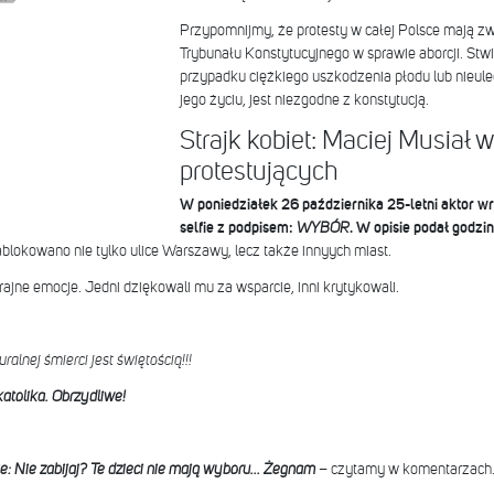
Przypomnijmy, że protesty w całej Polsce mają 
Trybunału Konstytucyjnego w sprawie aborcji. Stw
przypadku ciężkiego uszkodzenia płodu lub nieule
jego życiu, jest niezgodne z konstytucją.
Strajk kobiet: Maciej Musiał 
protestujących
W poniedziałek 26 października 25-letni aktor wr
selfie z podpisem:
WYBÓR
. W opisie podał godzi
lokowano nie tylko ulice Warszawy, lecz także innyych miast.
ajne emocje. Jedni dziękowali mu za wsparcie, inni krytykowali.
alnej śmierci jest świętością!!!
atolika. Obrzydliwe!
ie: Nie zabijaj? Te dzieci nie mają wyboru... Żegnam
– czytamy w komentarzach