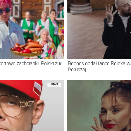
ertowe zachcianki. Polski żur
Bedoes oddał fance Rolexa war
Poruszaj...
NEWS