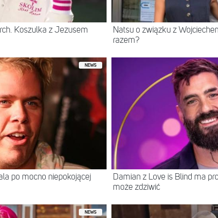
rch. Koszulka z Jezusem
Natsu o związku z Wojcieche
razem?
NEWS
itala po mocno niepokojącej
Damian z Love is Blind ma prof
może zdziwić
NEWS