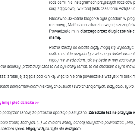
rodzicami. Na Instagramach przyszłych rodziców po
sesji zdjęciowej, w której jakiś czas temu wzięła u
Niedawno 32-letnia blogerka była gościem w pro
rozmowy , Maffashion zdradziła więcej szczegółów
Powiedziała m.in.
dlaczego przez długi czas nie c
mamą.
Różne rzeczy po drodze ciąży mogą się wydarzyć. 
osób ma takie przykłady z własnego doświadczenia.
nigdy nie wiedziałam, jak się będę w niej zachowyw
tne aspekty, przez długi czas to nie był łatwy temat, to nie chciałam o tym mów
zi zrobili jej zdjęcia pod kliniką, więc to nie ona powiedziała wszystkim blisk
nkach poinformowałam niektórych bliskich i swoich znajomych, przyjaciół, tylko 
imię i płeć dziecka >>
o podejrzeń fanów, że przeszła operacje plastyczne.
Zdradziła też ile przytyła 
bie zrobić, żadnych. (…) Ja miałam wtedy ochotę faktycznie powiedzieć: „Nie, 
k całkiem sporo. Nigdy w życiu tyle nie ważyłam.