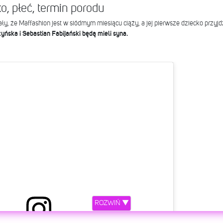
o, płeć, termin porodu
y, że Maffashion jest w siódmym miesiącu ciąży, a jej pierwsze dziecko przyjd
yńska i Sebastian Fabijański będą mieli syna.
ROZWIŃ ▼