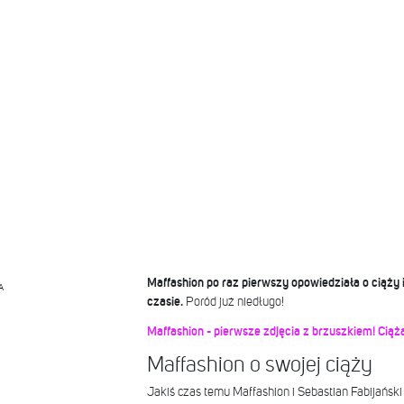
Maffashion po raz pierwszy opowiedziała o ciąży 
A
czasie.
Poród już niedługo!
Maffashion - pierwsze zdjęcia z brzuszkiem! Cią
Maffashion o swojej ciąży
Jakiś czas temu Maffashion i Sebastian Fabijański o