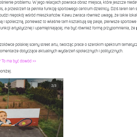
śnienie problemu. W jego relacjach powraca obraz miejsca, które jeszcze niedaw
s, a przestrzeń ta pełniła funkcję sportowego centrum dzielnicy. Dziś teren ten
 budzi niepokój wśród mieszkańców.
Kawu zwraca również uwagę, że takie lokali
 i społeczną, ponieważ to właśnie tam kształtują się pasje, pierwsze sportowe
funkcji artystycznej i upamiętniającej, ma być również formą przypomnienia, że
p
 czołówce polskiej sceny street artu, tworząc prace o szerokim spektrum temat
komentarze dotyczące aktualnych wydarzeń społecznych i politycznych.
e? To ma być dowód >>
oniżej.