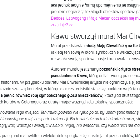
jest jednak jedynie formą upamiętnienia jej osiąg
problem degradacji lokalnych obiektów sportowych
Bedoes, Łatwogang i Maja Mecan doczekali się mur
znajduje? >>
Kawu stworzył mural Mai Chw
Mural przedstawia
młodą Maję Chwalińską na tle b
rakietą tenisową w dłoni, symbolicznie wskazując
rozwijała swoją sportową pasję i trenowała pierws
Autorem muralu jest znany
poznański artysta stree
pseudonimem Kawu,
który od lat tworzy prace łą
historiami. W przypadku portretu Mai Chwalińskiej artysta nie ograniczył się j
raźnie szerszy kontekst, w którym sukces tenisistki staje się punktem wyjścia 
a pełnić również rolę symbolicznego głosu mieszkańców
, którzy od dłuższeg
h kortów w Gołonogu oraz utratę miejsc ważnych dla lokalnej społeczności:
owanie tego miejsca. Ten mural powstał nie tylko po to, by upamiętnić historię 
lnodostępne miejsca sportu i rekreacji. Bo to właśnie na takich kortach rodzą si
egrywać, walczyć i wierzyć w siebie. Nigdy nie wiadomo, czy wśród nich nie ma 
pracy nad malowidłem wielokrotnie spotykał się z reakcjami przechodniów, którz