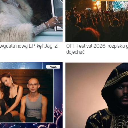
 wydała nową EP-kę! Jay-Z
OFF Festival 2026: rozpiska 
dojechać
NEWS