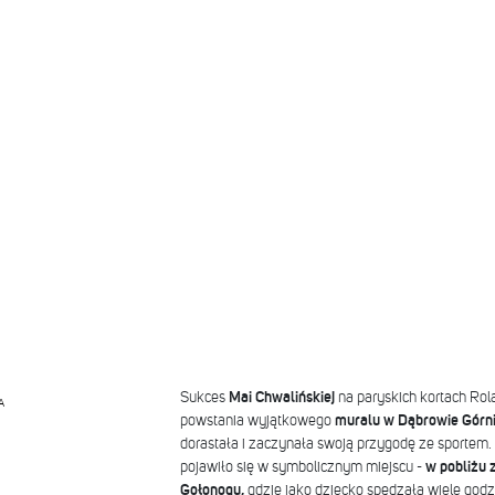
Sukces
Mai Chwalińskiej
na paryskich kortach Rola
A
powstania wyjątkowego
muralu w Dąbrowie Górni
dorastała i zaczynała swoją przygodę ze sportem.
pojawiło się w symbolicznym miejscu -
w pobliżu 
Gołonogu,
gdzie jako dziecko spędzała wiele godzi