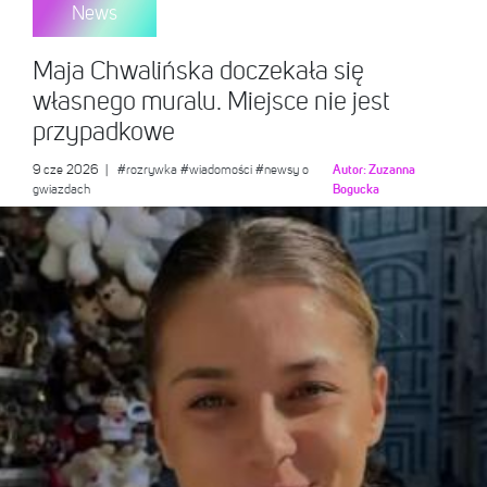
News
Maja Chwalińska doczekała się
własnego muralu. Miejsce nie jest
przypadkowe
9 cze 2026
|
#rozrywka
#wiadomości
#newsy o
Autor:
Zuzanna
gwiazdach
Bogucka