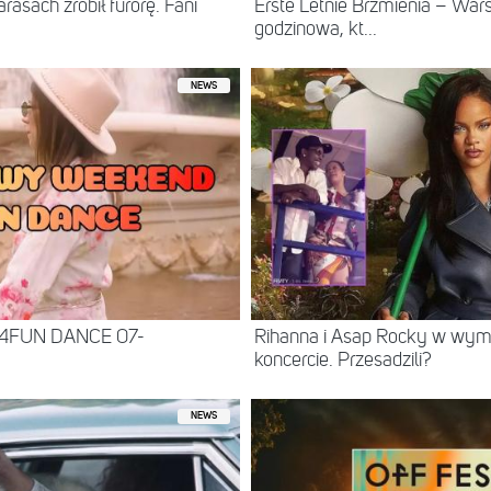
asach zrobił furorę. Fani
Erste Letnie Brzmienia – Wa
godzinowa, kt...
NEWS
 4FUN DANCE 07-
Rihanna i Asap Rocky w wy
koncercie. Przesadzili?
NEWS