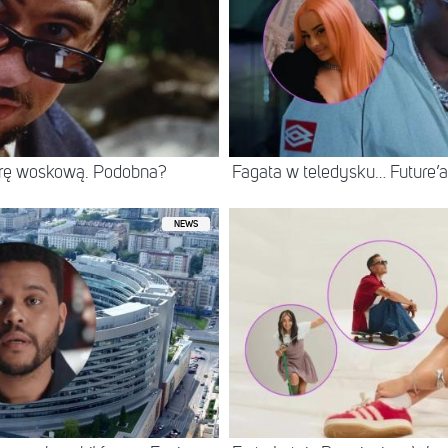
rę woskową. Podobna?
Fagata w teledysku… Future’
NEWS