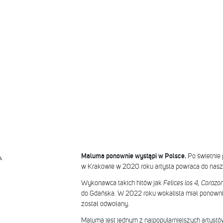
Maluma ponownie wystąpi w Polsce.
Po świetnie 
A
w Krakowie w 2020 roku artysta powraca do nasze
Wykonawca takich hitów jak
Felices los 4, Corazo
do Gdańska. W 2022 roku wokalista miał ponownie
został odwołany.
Maluma jest jednym z najpopularniejszych artyst