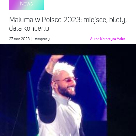
News
Maluma w Polsce 2023: miejsce, bilety,
data koncertu
27 mar 2023
|
#imprezy
Autor:
Katarzyna Maler