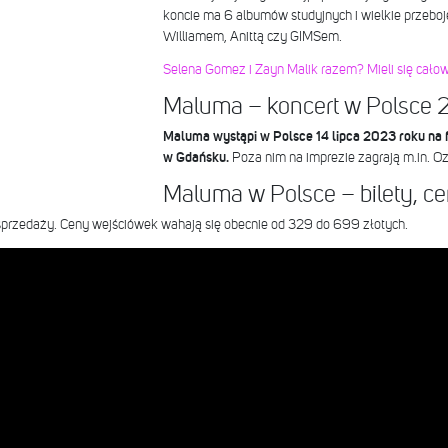
koncie ma 6 albumów studyjnych i wielkie przeboje
Williamem, Anittą czy GIMSem.
Selena Gomez i Zayn Malik razem? Mieli się całow
Maluma – koncert w Polsce
Maluma wystąpi w Polsce 14 lipca 2023 roku na 
w Gdańsku.
Poza nim na imprezie zagrają m.in. Oz
Maluma w Polsce – bilety, c
sprzedaży. Ceny wejściówek wahają się obecnie od 329 do 699 złotych.