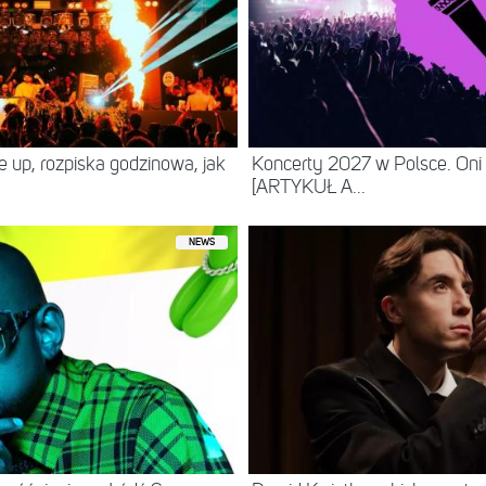
ne up, rozpiska godzinowa, jak
Koncerty 2027 w Polsce. Oni
[ARTYKUŁ A...
NEWS