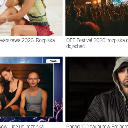
– Warszawa 2026. Rozpiska
OFF Festival 2026: rozpiska 
dojechać
NEWS
ów. Line up, rozpiska
Ponad 100 par butów Eminema 