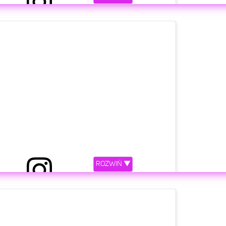
niony przez Marta F 🌸 (@marczi_tka)
etl ten post na Instagramie
ROZWIŃ ▼
niony przez Marta F 🌸 (@marczi_tka)
etl ten post na Instagramie