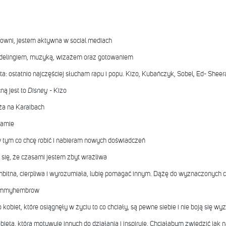
iłowni, jestem aktywna w social mediach
modelingiem, muzyką, wizażem oraz gotowaniem
: ostatnio najczęściej słucham rapu i popu. Kizo, Kubańczyk, Sobel, Ed- Sheer
ną jest to
Disney
- Kizo
ża na Karaibach
łamie
 tym co chcę robić i nabieram nowych doświadczeń
się, że czasami jestem zbyt wrażliwa
bitna, cierpliwa i wyrozumiała, lubię pomagać innym. Dążę do wyznaczonych ce
@tammyhembrow
o kobiet, które osiągnęły w życiu to co chciały, są pewne siebie i nie boją się w
ietą, która motywuje innych do działania i inspiruje. Chciałabym zwiedzić jak n