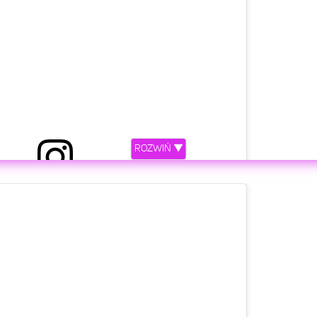
ROZWIŃ ▼
niony przez Marta F 🌸 (@marczi_tka)
etl ten post na Instagramie