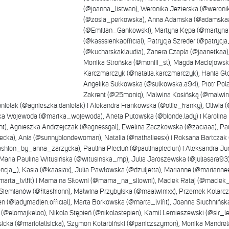
(@joanna_listwan), Weronika Jezierska (@weroni
(@zosia_perkowska), Anna Adamska (@adamskaa
(@Emilian_Gankowski), Martyna Kępa (@martynak
(@kasssienkaofficial), Patrycja Szreder (@patrycj
(@kucharskaklaudia), Żanera Czapla (@jaanetkaa)
Monika Strońska (@moniii_st), Magda Maciejows
Karczmarczyk (@natalia.karczmarczyk), Hania Gł
Angelika Sułkowska (@sulkowska.a94), Piotr Pol
Zakrent (@25moniq), Malwina Kosińską (@malwin
elak (@agnieszka.danielak) i Alekandra Frankowska (@ollie_franky), Oliwia (@
a Wojewoda (@marika_wojewoda), Aneta Putowska (@blonde.lady) i Karolina M
t), Agnieszka Andrzejczak (@agnessgal), Ewelina Zaczkowska (@zaciaaa), Pau
ecka), Ania (@sunnyblondewoman), Natalia (@nathalieesx) i Roksana Bartczak (@
fashion_by_anna_zarzycka), Paulina Pieciuń (@paulinapieciun) i Aleksandra Ju
ria Paulina Witusińska (@witusinska_mp), Julia Jaroszewska (@juliasara93), N
ja_), Kasia (@kaasiax), Julia Pawłowska (@dzuljetta), Marianne (@mariannee
marta_lvlfit) i Mama na Siłowni (@mama_na_silowni), Maciek Rataj (@maciek_
Siemianów (@fitashionn), Malwina Przybylska (@maalwinixx), Przemek Kolarcz
n (@ladymadlen.official), Marta Borkowska (@marta_lvlfit), Joanna Siuchnińsk
 (@elomajkeloo), Nikola Stępień (@nikolastepien), Kamil Lemieszewski (@sir_le
Lisicka (@mariolalisicka), Szymon Kotarbiński (@paniczszymon), Monika Man