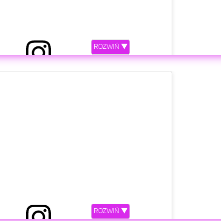
ROZWIŃ ▼
niony przez Marta F 🌸 (@marczi_tka)
etl ten post na Instagramie
ROZWIŃ ▼