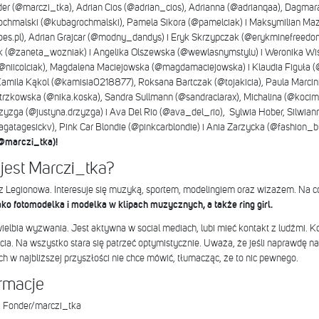
er (@marczi_tka), Adrian Cios (@adrian_cios), Adrianna (@adrianqaa), Dagma
chmalski (@kubagrochmalski), Pamela Sikora (@pamelciak) i Maksymilian Ma
es.pl), Adrian Grajcar (@modny_dandys) i Eryk Skrzypczak (@erykminefreedom
k (@zaneta_wozniak) i Angelika Olszewska (@wewlasnymstylu) i Weronika Wi
@niicolciak), Magdalena Maciejowska (@magdamaciejowska) i Klaudia Figuła (
la Kąkol (@kamisia0218877), Roksana Bartczak (@tojakicia), Paula Marciniak
trzkowska (@nika.koska), Sandra Sullmann (@sandraclarax), Michalina (@kocimi
zga (@justyna.drzyzga) i Ava Del Rio (@ava_del_rio), Sylwia Hober, Silwianna
agatagesickv), Pink Car Blondie (@pinkcarblondie) i Ania Zarzycka (@fashion
(@marczi_tka)!
jest Marczi_tka?
z Legionowa. Interesuje się muzyką, sportem, modelingiem oraz wizażem. Na co
ko fotomodelka i modelka w klipach muzycznych, a także ring girl.
wielbia wyzwania. Jest aktywna w social mediach, lubi mieć kontakt z ludźmi. K
a. Na wszystko stara się patrzeć optymistycznie. Uważa, że jeśli naprawdę na
ch w najbliższej przyszłości nie chce mówić, tłumacząc, że to nic pewnego.
ormacje
a Fonder/marczi_tka