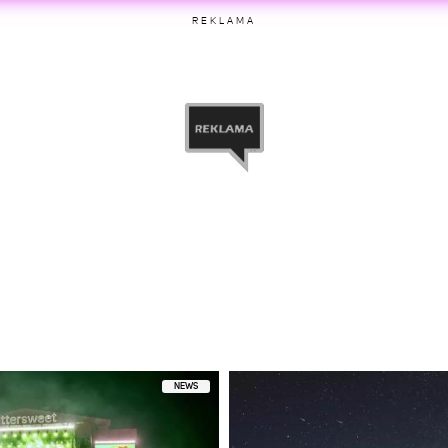
niony przez Marta F 🌸 (@marczi_tka)
REKLAMA
etl ten post na Instagramie
niony przez Marta F 🌸 (@marczi_tka)
NEWS