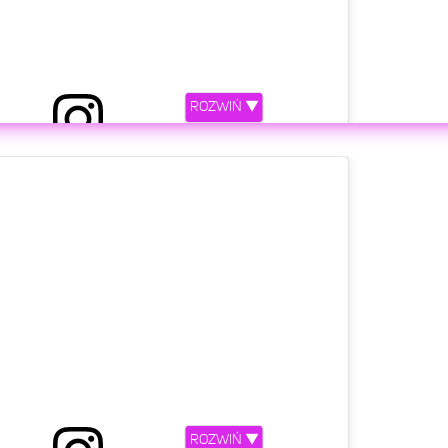
ROZWIŃ ▼
etl ten post na Instagramie
ROZWIŃ ▼