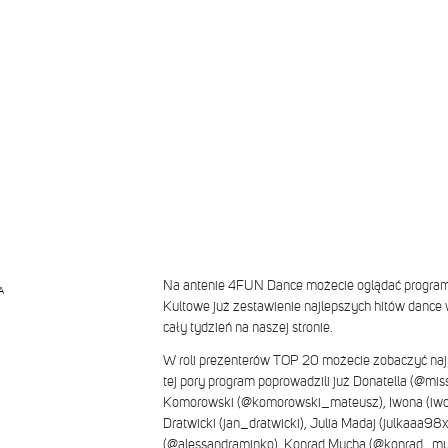
Na antenie 4FUN Dance możecie oglądać program
A
Kultowe już zestawienie najlepszych hitów dance 
cały tydzień na naszej stronie.
W roli prezenterów TOP 20 możecie zobaczyć najp
tej pory program poprowadzili już Donatella (@mis
Komorowski (@komorowski_mateusz), Iwona (iwon
Dratwicki (jan_dratwicki), Julia Madaj (julkaaa98
(@alessandraminko), Konrad Mucha (@konrad_mu