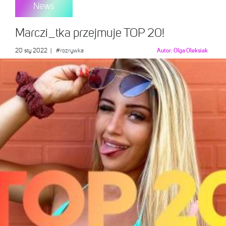
News
Marczi_tka przejmuje TOP 20!
20 sty 2022
|
#rozrywka
Autor:
Olga Oleksiak