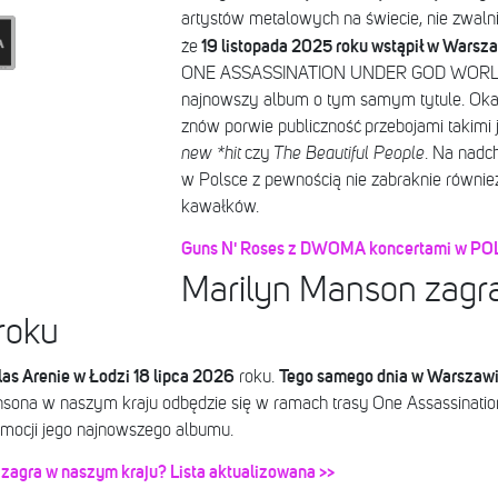
artystów metalowych na świecie, nie zwaln
19 listopada 2025 roku wstąpił w Warsz
że
ONE ASSASSINATION UNDER GOD WORLD 
najnowszy album o tym samym tytule. Okazuj
znów porwie publiczność przebojami takimi 
new *hit
czy
The Beautiful People
. Na nad
w Polsce z pewnością nie zabraknie równie
kawałków.
Guns N' Roses z DWOMA koncertami w POLS
Marilyn Manson zagra
roku
as Arenie w Łodzi 18 lipca 2026
Tego samego dnia w Warszaw
roku.
nsona w naszym kraju odbędzie się w ramach trasy One Assassinati
omocji jego najnowszego albumu.
zagra w naszym kraju? Lista aktualizowana >>