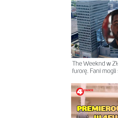
The Weeknd w Zło
furorę. Fani mogli s