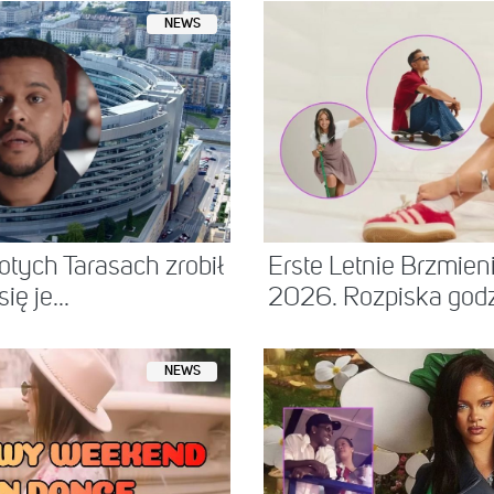
NEWS
tych Tarasach zrobił
Erste Letnie Brzmie
ię je...
2026. Rozpiska godzi
NEWS