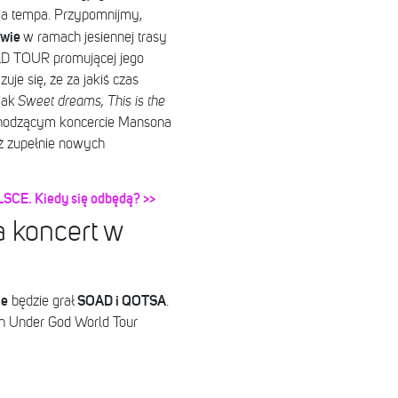
ia tempa. Przypomnijmy,
awie
w ramach jesiennej trasy
TOUR promującej jego
e się, że za jakiś czas
jak
Sweet dreams, This is the
chodzącym koncercie Mansona
ż zupełnie nowych
CE. Kiedy się odbędą? >>
 koncert w
ie
SOAD i QOTSA
będzie grał
.
on Under God World Tour