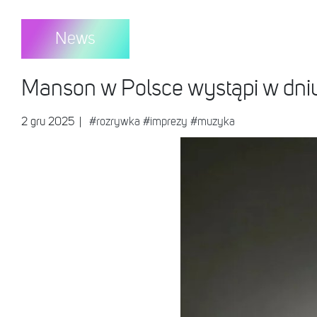
News
Manson w Polsce wystąpi w dni
2 gru 2025
|
#rozrywka
#imprezy
#muzyka