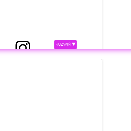
ROZWIŃ ▼
stępniony przez MATA (@33mata)
etl ten post na Instagramie.