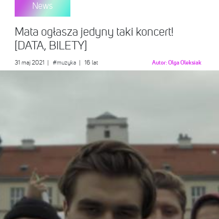
News
Mata ogłasza jedyny taki koncert!
[DATA, BILETY]
31 maj 2021
|
#muzyka
| 16 lat
Autor:
Olga Oleksiak