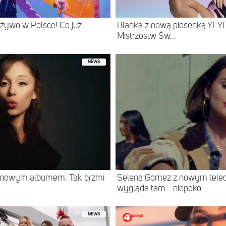
żywo w Polsce! Co już
Blanka z nową piosenką YEYE
Mistrzostw Św...
NEWS
z nowym albumem. Tak brzmi
Selena Gomez z nowym teled
wygląda tam… niepoko...
NEWS