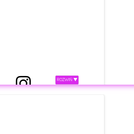
ROZWIŃ ▼
etl ten post na Instagramie.