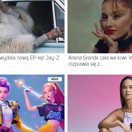
 wydała nową EP-kę! Jay-Z
Ariana Grande cała we krwi.
rozprawia się z...
NEWS