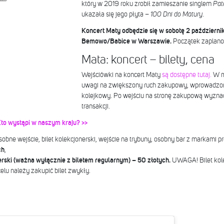
który w 2019 roku zrobił zamieszanie singlem
Pat
ukazała się jego płyta –
100 Dni do Matury.
Koncert Maty odbędzie się w sobotę 2 październik
Bemowo/Babice w Warszawie.
Początek zaplano
Mata: koncert – bilety, cena
Wejściówki na koncert Maty
są dostępne tutaj.
W m
uwagi na zwiększony ruch zakupowy, wprowadz
kolejkowy. Po wejściu na stronę zakupową wyzna
transakcji.
o wystąpi w naszym kraju? >>
sobne wejście, bilet kolekcjonerski, wejście na trybuny, osobny bar z markami p
ch
,
erski (ważna wyłącznie z biletem regularnym) – 50 złotych.
UWAGA! Bilet kol
elu należy zakupić bilet zwykły.