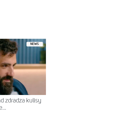
NEWS
nd zdradza kulisy
...