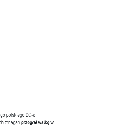
go polskiego DJ-a
przegrał walkę w
tach zmagań