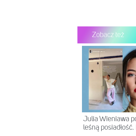
Zobacz też
Julia Wieniawa p
leśną posiadłość.