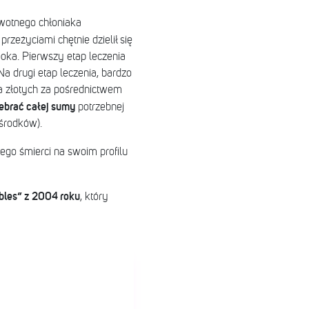
wotnego chłoniaka
 przeżyciami chętnie dzielił się
oka. Pierwszy etap leczenia
Na drugi etap leczenia, bardzo
a złotych za pośrednictwem
zebrać całej sumy
potrzebnej
środków).
jego śmierci na swoim profilu
ebles” z 2004 roku
, który