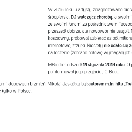
W 2016 roku u artysty zdiagnozowano pier
DJ walczył z chorobą
śródpiersia.
, a swoimi
ze swoimi fanami za pośrednictwem Facebo
przeszedł dobrze, ale nowotwór nie ustąpił. 
kosztowny, próbował uzbierać aż pół milion
nie udało się 
internetowej zrzutki. Niestety
na leczenie (zebrano połowę wymaganych 
15 stycznia 2018 roku
MBrother odszedł
. O 
poinformował jego przyjaciel, C-Bool.
autorem m.in. hitu „Tr
ami klubowych brzmień. Mikołaj Jaskółka był
 tylko w Polsce.