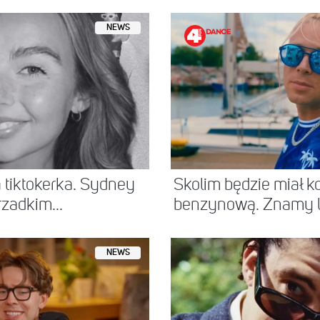
NEWS
a tiktokerka. Sydney
Skolim będzie miał ko
rzadkim...
benzynową. Znamy l
NEWS