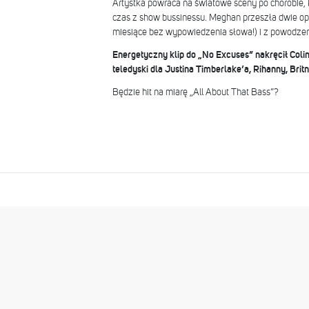
Artystka powraca na światowe sceny po chorobie, 
czas z show bussinessu. Meghan przeszła dwie ope
miesiące bez wypowiedzenia słowa!) i z powodzeni
Energetyczny klip do „No Excuses” nakręcił Colin
teledyski dla Justina Timberlake’a, Rihanny, Brit
Będzie hit na miarę „All About That Bass”?