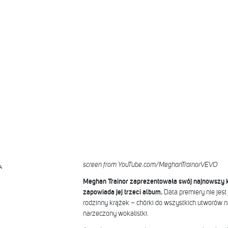
screen from YouTube.com/MeghanTrainorVEVO
A
Meghan Trainor zaprezentowała swój najnowszy 
zapowiada jej trzeci album.
Data premiery nie jest
rodzinny krążek – chórki do wszystkich utworów na
narzeczony wokalistki.