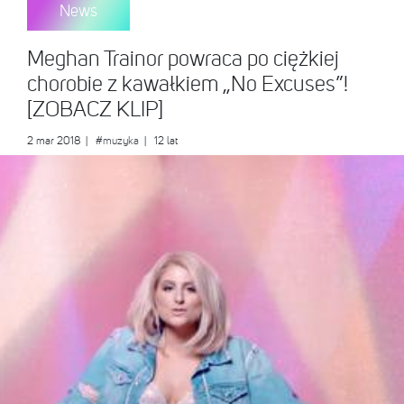
News
Meghan Trainor powraca po ciężkiej
chorobie z kawałkiem „No Excuses”!
[ZOBACZ KLIP]
2 mar 2018
|
#muzyka
| 12 lat