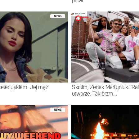
petal
NEWS
eledyskiem. Jej mąż
Skolim, Zenek Martyniuk i R
utworze. Tak brzm...
NEWS