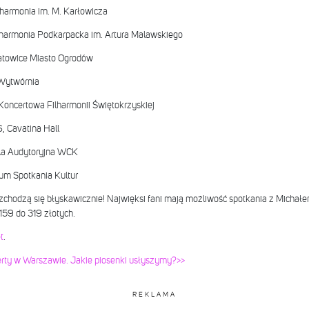
lharmonia im. M. Karłowicza
lharmonia Podkarpacka im. Artura Malawskiego
atowice Miasto Ogrodów
Wytwórnia
 Koncertowa Filharmonii Świętokrzyskiej
, Cavatina Hall
la Audytoryjna WCK
rum Spotkania Kultur
ozchodzą się błyskawicznie! Najwięksi fani mają możliwość spotkania z Micha
 159 do 319 złotych.
t
.
certy w Warszawie. Jakie piosenki usłyszymy?>>
REKLAMA