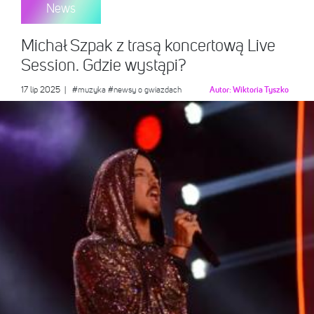
News
Michał Szpak z trasą koncertową Live
Session. Gdzie wystąpi?
17 lip 2025
|
#muzyka
#newsy o gwiazdach
Autor:
Wiktoria Tyszko