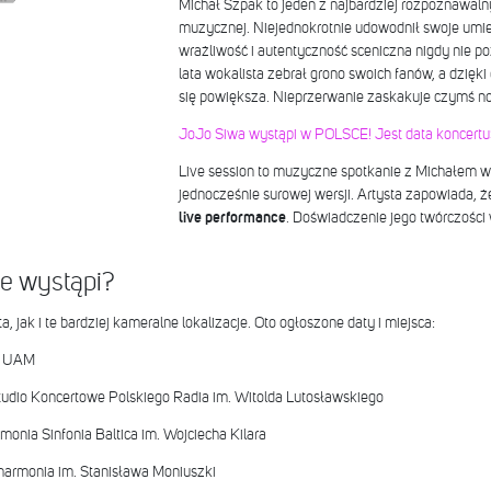
Michał Szpak to jeden z najbardziej rozpoznawaln
muzycznej. Niejednokrotnie udowodnił swoje umie
wrażliwość i autentyczność sceniczna nigdy nie p
lata wokalista zebrał grono swoich fanów, a dzięki 
się powiększa. Nieprzerwanie zaskakuje czymś 
JoJo Siwa wystąpi w POLSCE! Jest data koncertu
Live session to muzyczne spotkanie z Michałem w 
jednocześnie surowej wersji. Artysta zapowiada, 
live performance
. Doświadczenie jego twórczośc
ie wystąpi?
 jak i te bardziej kameralne lokalizacje. Oto ogłoszone daty i miejsca:
a UAM
udio Koncertowe Polskiego Radia im. Witolda Lutosławskiego
rmonia Sinfonia Baltica im. Wojciecha Kilara
lharmonia im. Stanisława Moniuszki