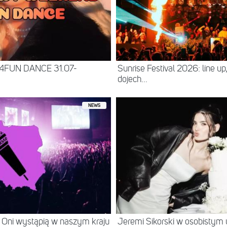
 4FUN DANCE 31.07-
Sunrise Festival 2026: line up
dojech...
NEWS
 Oni wystąpią w naszym kraju
Jeremi Sikorski w osobistym 