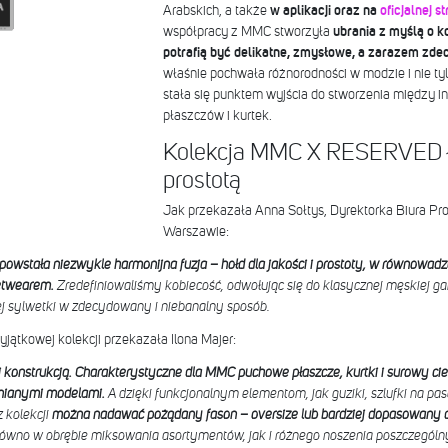
Arabskich, a także
w aplikacji oraz na
oficjalnej s
współpracy z MMC stworzyła
ubrania z myślą o ko
potrafią być delikatne, zmysłowe, a zarazem zde
właśnie pochwała różnorodności w modzie i nie tyl
stała się punktem wyjścia do stworzenia między
płaszczów i kurtek.
Kolekcja MMC X RESERVED ł
prostotą
Jak przekazała Anna Sołtys, Dyrektorka Biura P
Warszawie:
owstała niezwykle harmonijna fuzja – hołd dla jakości i prostoty, w równowa
etwearem.
Zredefiniowaliśmy kobiecość, odwołując się do klasycznej męskiej ga
ej sylwetki w zdecydowany i niebanalny sposób.
jątkowej kolekcji przekazała Ilona Majer:
 konstrukcją. Charakterystyczne dla MMC puchowe płaszcze, kurtki i surowy ci
łnianymi modelami.
A dzięki funkcjonalnym elementom, jak guziki, szlufki na pa
z kolekcji
można nadawać pożądany fason – oversize lub bardziej dopasowany do 
równo w obrębie miksowania asortymentów, jak i różnego noszenia poszczególn