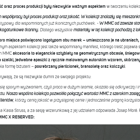
ść oraz proces produkcji były niezwykle ważnym aspektem
w tworzeniu kolekcj
półpracy był proces produkcji oraz jakość. W kolekcji znalazły się mieszanki
typowy dla wspomnianych już ikonicznych puchówek. -
W MMC od zawsze staw
kogatunkowe tkaniny.
Dlatego wszystkie
materiały w tej kolekcji pochodzą z lo
ro miejsca poświęcono logotypom obu marek – umieszczono je na ubraniach,
m aspektem kolekcji jest także wspomniany manifest, którego treść pojawia się
tem MMC
akcesoria to eleganckie sztyblety na geometrycznym obcasie, śniego
a szaliki, jedwabne apaszki z ręcznie malowanym autorskim wzorem, skórzan
ała formę biżuterii –
posrebrzany pierścionek, bransoletę oraz kolczyki
.
ukrywają, że są niezwykle dumni ze swojego projektu:
ię sporym wyzwaniem, czyli praca w dużym teamie, okazało się odkrywczą i in
ktu. Nasza wspólna kolekcja pozwoliła połączyć wartości MMC z szerokim zasię
lientów
, którzy cenią jakość w przystępnej cenie i jednocześnie pragną korzys
ła Kasia Struss, a za sesję wizerunkową z jej udziałem odpowiada Josep Moré
ji MMC X RESERVED: