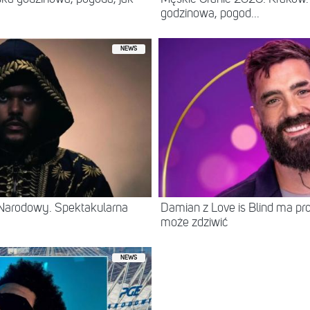
godzinowa, pogod...
NEWS
Narodowy. Spektakularna
Damian z Love is Blind ma prof
może zdziwić
NEWS