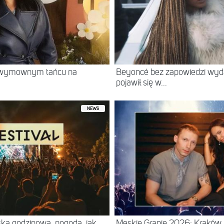
w wymownym tańcu na
Beyoncé bez zapowiedzi wyd
pojawił się w...
NEWS
ska godzinowa, pogoda, jak
Męskie Granie 2026: Kraków. 