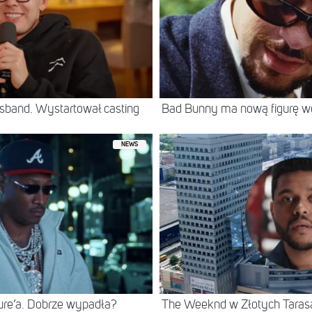
sband. Wystartował casting
Bad Bunny ma nową figurę 
NEWS
ure’a. Dobrze wypadła?
The Weeknd w Złotych Tarasac