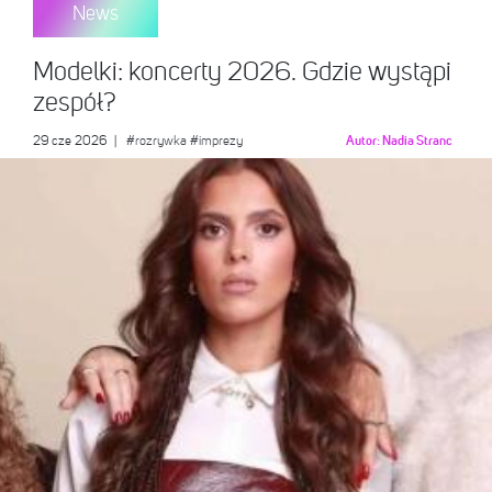
News
Modelki: koncerty 2026. Gdzie wystąpi
zespół?
29 cze 2026
|
#rozrywka
#imprezy
Autor:
Nadia Stranc