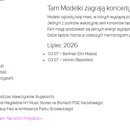
Tam Modelki zagrają koncer
Modelki ogłosiły listę miast, w których wystąpią p
Jednym z punktów wakacyjnej serii koncertów będz
Fani mogą spodziewać się pełnych energii występ
Gdzie będzie można je zobaczyć? Harmonogram p
Lipiec 2026
03.07 – Barlinek (Dni Miasta)
03.07 – Wronki (Beatsfest)
ta)
bal)
rzystań)
podczas Wawrzynków Słupeckich)
al Maybelline NY Music Stories na Błoniach PGE Narodowego)
p Fest w Amfiteatrze Parku Strzeleckiego)
em. Tak brzmi Przejdzie>>