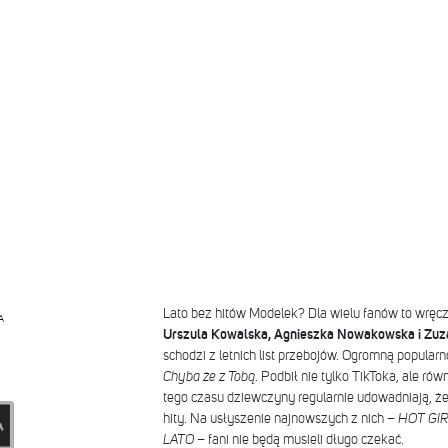
Lato bez hitów Modelek? Dla wielu fanów to wręcz
A
Urszula Kowalska, Agnieszka Nowakowska i Zuza
schodzi z letnich list przebojów. Ogromną popularn
Chyba że z Tobą
. Podbił nie tylko TikToka, ale ró
tego czasu dziewczyny regularnie udowadniają, że
hity. Na usłyszenie najnowszych z nich –
HOT GI
LATO
– fani nie będą musieli długo czekać.