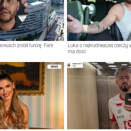
asach zrobił furorę. Fani
Luka o najtrudniejszej rzeczy 
ma dość
NEWS