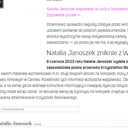
Natalia Janoszek odpowiada na zarzut Stanowskie
Zapowiada pozew >>
Dziennikarz sprawdził nagrody zdobyte przez aktorkę
udziałem porównał do polskich paradokumentów. S
aktorka wyolbrzymia swoją bollywoodzką karierę,
oświadczeniu — po prostu jej nie ma, a jej występ
Natalia Janoszek zniknie z W
6 czerwca 2023 roku Natalia Janoszek wydała o
zapowiedziała pozew przeciwko Krzysztofowi S
swoim materiale wzmiankował m.in. długi biogram aktorki na Wikipedii, który z
iwalu filmowym w Cannes. Rzetelność tych informacji wzbudziła wątpliwości. Obe
na, a na samej górze widnieje komunikat informujący o trwającej dyskusji doty
ażdy może wziąć udział. W aktualnej wersji jej życiorysu na Wikipedii znajduje s
iałania dziennikarskie Krzysztofa Stanowskiego.