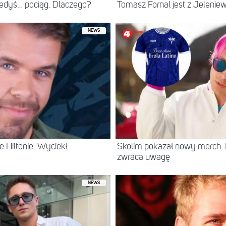
iedyś… pociąg. Dlaczego?
Tomasz Fornal jest z Jeleni
NEWS
 Hiltonie. Wyciekł
Skolim pokazał nowy merch.
zwraca uwagę
NEWS