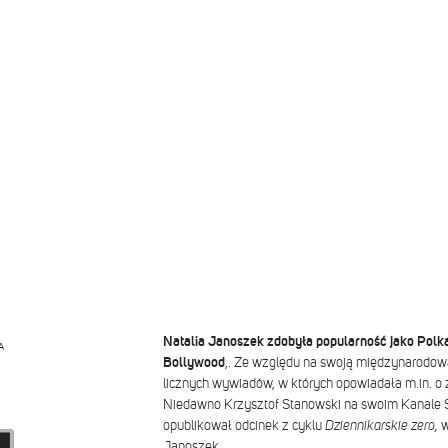
Natalia Janoszek zdobyła popularność jako Polka
A
Bollywood
,. Ze względu na swoją międzynarodową 
licznych wywiadów, w których opowiadała m.in. o
Niedawno Krzysztof Stanowski na swoim Kanale 
opublikował odcinek z cyklu
Dziennikarskie zero,
w
Janoszek