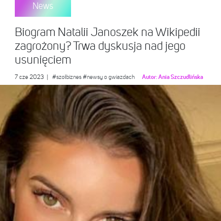
News
Biogram Natalii Janoszek na Wikipedii
zagrożony? Trwa dyskusja nad jego
usunięciem
7 cze 2023
|
#szołbiznes
#newsy o gwiazdach
Autor:
Ania Szczudlińska