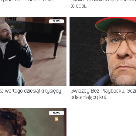
to dopi...
NEWS
 wartego dziesiątki tysięcy.
Gwiazdy Bez Playbacku. Gdzi
odsłaniający kul...
NEWS