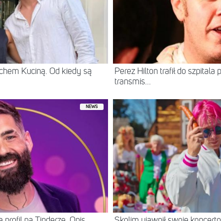
chem Kuciną. Od kiedy są
Perez Hilton trafił do szpital
transmis...
NEWS
 profil na Tinderze. Opis
Skolim ujawnił swoje koncerto