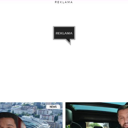
REKLAMA
etl ten post na Instagramie
 przez Natalia Janoszek (@nataliajanoszek)
NEWS