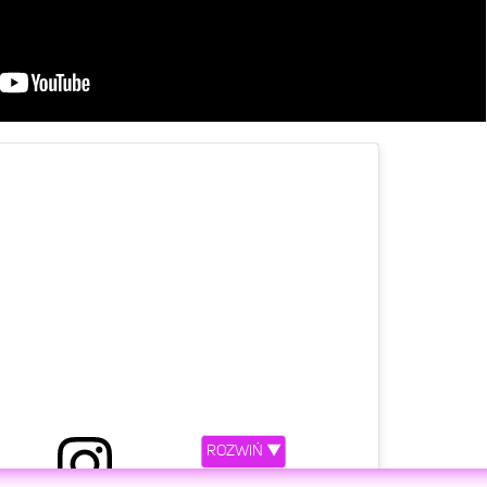
ROZWIŃ ▼