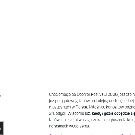
Choć emocje po Open’er Festivalu 2026 jeszcze ni
A
już przygotowują fanów na kolejną odsłonę jednej
muzycznych w Polsce. Miłośnicy koncertów poznal
24. edycji. Wiadomo już,
kiedy i gdzie odbędzie si
fanów z niecierpliwością czeka na ogłoszenia kolej
na scenach wydarzenia.