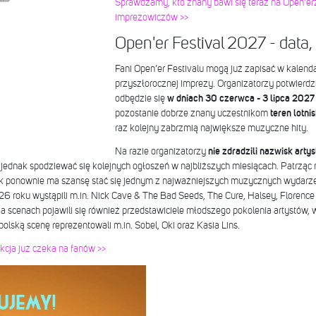
Sprawdzamy, kto znany bawi się teraz na Open’e
imprezowiczów >>
Open'er Festival 2027 - data, 
Fani Open’er Festivalu mogą już zapisać w kalend
przyszłorocznej imprezy. Organizatorzy potwierdzil
odbędzie się
w dniach 30 czerwca - 3 lipca 2027 
pozostanie dobrze znany uczestnikom
teren lotn
raz kolejny zabrzmią największe muzyczne hity.
Na razie organizatorzy
nie zdradzili nazwisk arty
jednak spodziewać się kolejnych ogłoszeń w najbliższych miesiącach. Patrząc 
 ponownie ma szansę stać się jednym z najważniejszych muzycznych wydarze
6 roku wystąpili m.in. Nick Cave & The Bad Seeds, The Cure, Halsey, Florence
a scenach pojawili się również przedstawiciele młodszego pokolenia artystów, 
 polską scenę reprezentowali m.in. Sobel, Oki oraz Kasia Lins.
cja już czeka na fanów >>