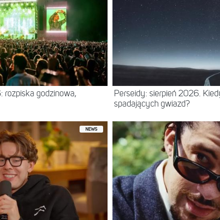
: rozpiska godzinowa,
Perseidy: sierpień 2026. Kie
spadających gwiazd?
NEWS