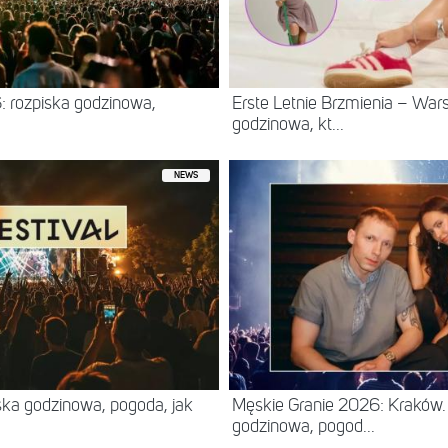
: rozpiska godzinowa,
Erste Letnie Brzmienia – Wa
godzinowa, kt...
NEWS
ska godzinowa, pogoda, jak
Męskie Granie 2026: Kraków. 
godzinowa, pogod...