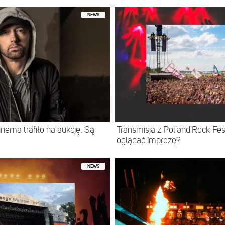
NEWS
ema trafiło na aukcję. Są
Transmisja z Pol'and'Rock Fest
oglądać imprezę?
NEWS