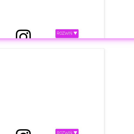
ROZWIŃ ▼
etl ten post na Instagramie.
 Quebonafide otwiera Orange Warsaw Festival 2019
tage. Sprawdźcie godziny koncertów wszystkich
ROZWIŃ ▼