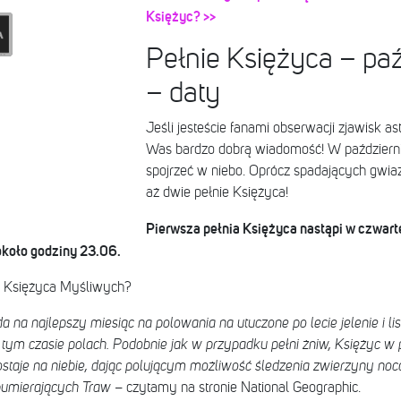
Księżyc? >>
Pełnie Księżyca – pa
– daty
Jeśli jesteście fanami obserwacji zjawisk 
Was bardzo dobrą wiadomość! W paździer
spojrzeć w niebo. Oprócz spadających gwiaz
aż dwie pełnie Księżyca!
Pierwsza pełnia Księżyca nastąpi w czwarte
koło godziny 23.06.
a Księżyca Myśliwych?
 na najlepszy miesiąc na polowania na utuczone po lecie jelenie i lisy
 tym czasie polach. Podobnie jak w przypadku pełni żniw, Księżyc w 
ostaje na niebie, dając polującym możliwość śledzenia zwierzyny noc
bumierających Traw
– czytamy na stronie National Geographic.