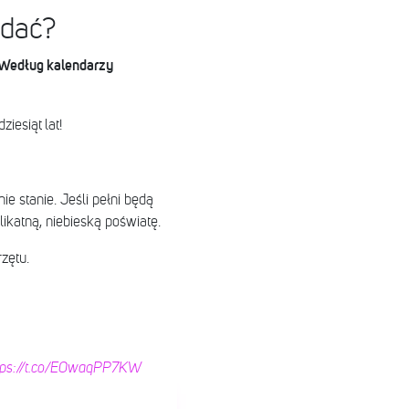
ądać?
 Według kalendarzy
iesiąt lat!
ie stanie. Jeśli pełni będą
katną, niebieską poświatę.
zętu.
tps://t.co/E0waqPP7KW