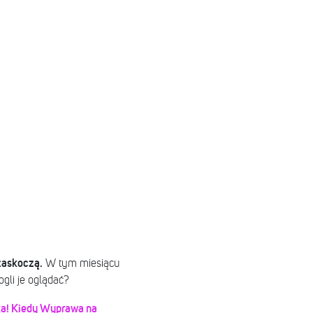
zaskoczą.
W tym miesiącu
gli je oglądać?
ixa! Kiedy Wyprawa na