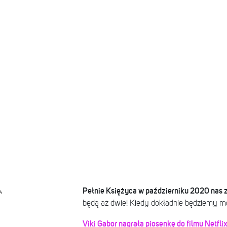
Pełnie Księżyca w październiku 2020 nas 
A
będą aż dwie! Kiedy dokładnie będziemy mo
Viki Gabor nagrała piosenkę do filmu Netfl