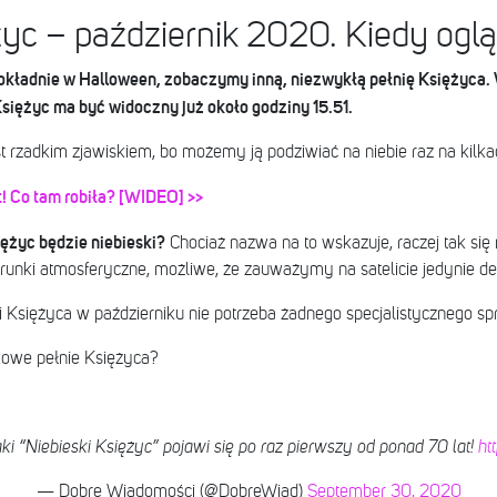
życ – październik 2020. Kiedy ogl
dokładnie w Halloween, zobaczymy inną, niezwykłą pełnię Księżyca.
siężyc ma być widoczny już około godziny 15.51.
t rzadkim zjawiskiem, bo możemy ją podziwiać na niebie raz na kilkadz
 Co tam robiła? [WIDEO] >>
ężyc będzie niebieski?
Chociaż nazwa na to wskazuje, raczej tak się n
nki atmosferyczne, możliwe, że zauważymy na satelicie jedynie deli
 Księżyca w październiku nie potrzeba żadnego specjalistycznego spr
kowe pełnie Księżyca?
ki “Niebieski Księżyc” pojawi się po raz pierwszy od ponad 70 lat!
ht
— Dobre Wiadomości (@DobreWiad)
September 30, 2020