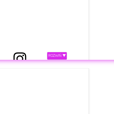
ROZWIŃ ▼
 przez Perrie Edwards 🖤 (@perrieedwards)
etl ten post na Instagramie.