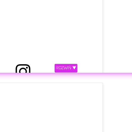
ROZWIŃ ▼
etl ten post na Instagramie.