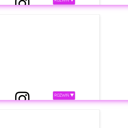
ROZWIŃ ▼
z Alex Oxlade-Chamberlain (@alexoxchamberlain)
etl ten post na Instagramie.
ROZWIŃ ▼
 przez Perrie Edwards 🖤 (@perrieedwards)
etl ten post na Instagramie.