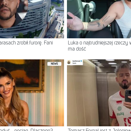
asach zrobił furorę. Fani
Luka o najtrudniejszej rzeczy 
ma dość
NEWS