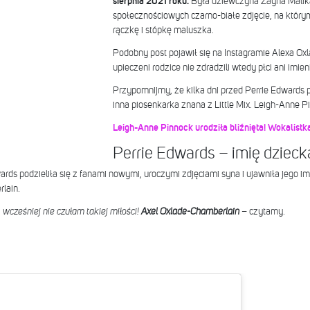
sierpnia 2021 roku.
Była dziewczyna Zayna Malik
społecznościowych czarno-białe zdjęcie, na który
rączkę i stópkę maluszka.
Podobny post pojawił się na Instagramie Alexa Ox
upieczeni rodzice nie zdradzili wtedy płci ani imie
Przypomnijmy, że kilka dni przed Perrie Edwards 
inna piosenkarka znana z Little Mix. Leigh-Anne Pi
Leigh-Anne Pinnock urodziła bliźnięta! Wokalistk
Perrie Edwards – imię dzieck
ards podzieliła się z fanami nowymi, uroczymi zdjęciami syna i ujawniła jego im
lain.
wcześniej nie czułam takiej miłości!
Axel Oxlade-Chamberlain
– czytamy.