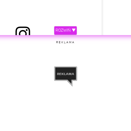
ROZWIŃ ▼
 przez Perrie Edwards 🖤 (@perrieedwards)
REKLAMA
etl ten post na Instagramie.