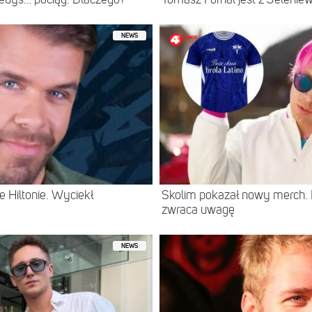
iedyś… pociąg. Dlaczego?
Tomasz Fornal jest z Jeleni
NEWS
 Hiltonie. Wyciekł
Skolim pokazał nowy merch.
zwraca uwagę
NEWS