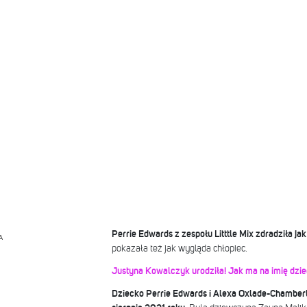
Perrie Edwards z zespołu Litttle Mix zdradziła jak
A
pokazała też jak wygląda chłopiec.
Justyna Kowalczyk urodziła! Jak ma na imię dzi
Dziecko Perrie Edwards i Alexa Oxlade-Chamberl