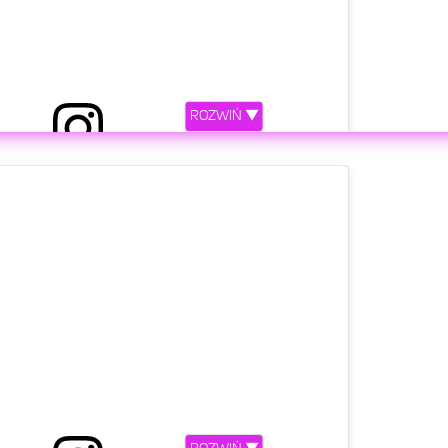
ROZWIŃ ▼
 przez Perrie Edwards 🖤 (@perrieedwards)
etl ten post na Instagramie.