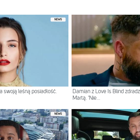
 przez Perrie Edwards 🖤 (@perrieedwards)
NEWS
 swoją leśną posiadłość.
Damian z Love Is Blind zdradz
Martą. 'Nie...
NEWS