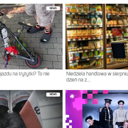
NEWS
jazdu na trytytki? To nie
Niedziela handlowa w sierpn
dzień na z...
NEWS