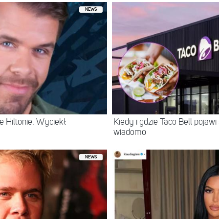
NEWS
 Hiltonie. Wyciekł
Kiedy i gdzie Taco Bell pojaw
wiadomo
NEWS