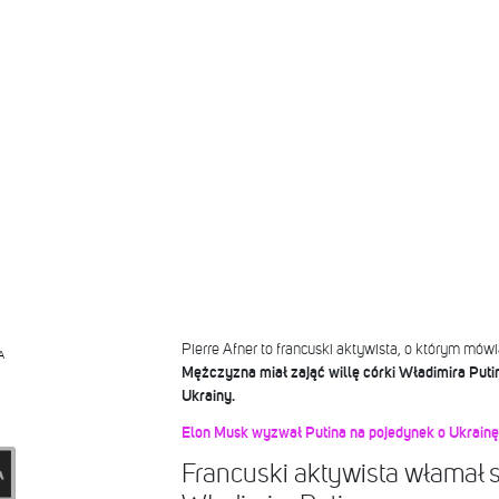
Pierre Afner to francuski aktywista, o którym mów
A
Mężczyzna miał zająć willę córki Władimira Puti
Ukrainy.
Elon Musk wyzwał Putina na pojedynek o Ukrainę
Francuski aktywista włamał się