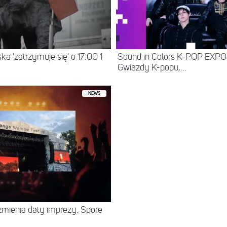
a 'zatrzymuje się' o 17:00 1
Sound in Colors K-POP EXP
Gwiazdy K-popu,...
NEWS
zmienia daty imprezy. Spore