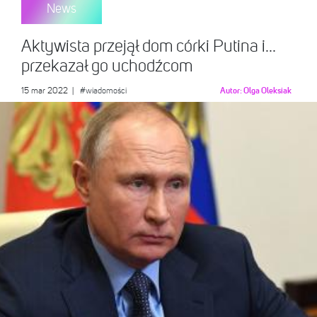
News
Aktywista przejął dom córki Putina i…
przekazał go uchodźcom
15 mar 2022
|
#wiadomości
Autor:
Olga Oleksiak