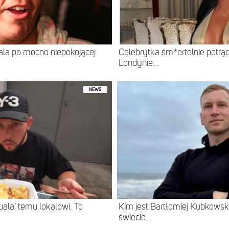
itala po mocno niepokojącej
Celebrytka śm*ertelnie potrą
Londynie...
NEWS
ala' temu lokalowi. To
Kim jest Bartłomiej Kubkowski
świecie...