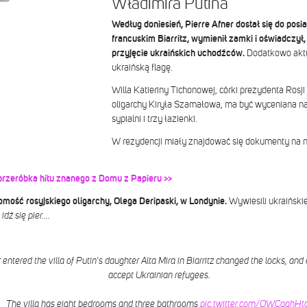
Władimira Putina
Według doniesień, Pierre Afner dostał się do posi
francuskim Biarritz, wymienił zamki i oświadczył,
przyjęcie ukraińskich uchodźców.
Dodatkowo aktyw
ukraińską flagę.
Willa Katieriny Tichonowej, córki prezydenta Rosji
oligarchy Kiryła Szamałowa, ma być wyceniana na
sypialni i trzy łazienki.
W rezydencji miały znajdować się dokumenty na n
przeróbka hitu znanego z Domu z Papieru >>
omość rosyjskiego oligarchy, Olega Deripaski, w Londynie.
Wywiesili ukraińskie 
 idź się pier….
 entered the villa of Putin's daughter Alta Mira in Biarritz changed the locks, and
accept Ukrainian refugees.
The villa has eight bedrooms and three bathrooms
pic.twitter.com/OWCqghHt