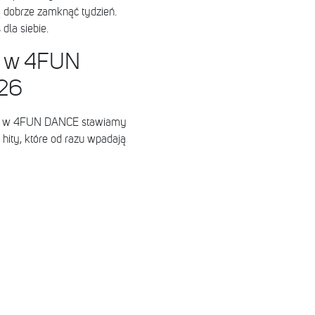
dobrze zamknąć tydzień.
dla siebie.
d w 4FUN
26
- w 4FUN DANCE stawiamy
hity, które od razu wpadają