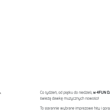
w 4FUN 
Co tydzień, od piątku do niedzieli,
A
świeżą dawkę muzycznych nowości!
To starannie wybrane imprezowe hity i gorąc