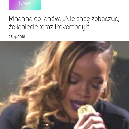
News
Rihanna do fanów: „Nie chcę zobaczyć,
że łapiecie teraz Pokemony!”
25 lip 2016