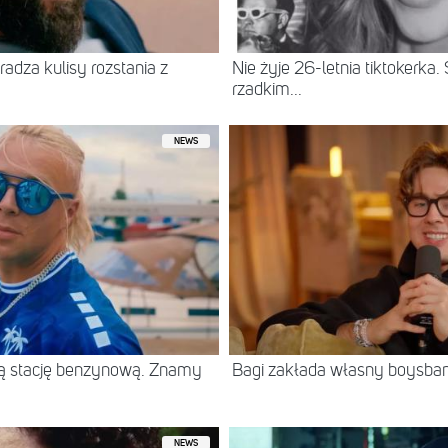
radza kulisy rozstania z
Nie żyje 26-letnia tiktokerka
rzadkim...
NEWS
jną stację benzynową. Znamy
Bagi zakłada własny boysban
NEWS