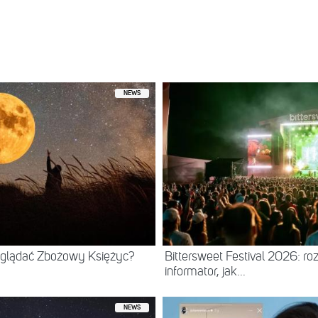
NEWS
 oglądać Zbożowy Księżyc?
Bittersweet Festival 2026: ro
informator, jak...
NEWS