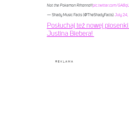
Not the Pokemon Rihanna!!!
pic.twitter.com/GA8
— Shady Music Facts (@TheShadyFacts)
July 24,
Posłuchaj też nowej piosenki 
Justina Biebera!
REKLAMA