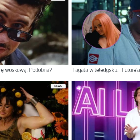
rę woskową. Podobna?
Fagata w teledysku… Future’
NEWS