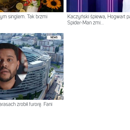
ym singlem. Tak brzmi
Kaczyński śpiewa, Hogwart pa
Spider-Man zmi...
NEWS
asach zrobił furorę. Fani