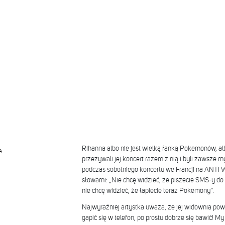
Rihanna albo nie jest wielką fanką Pokemonów, albo
A
przeżywali jej koncert razem z nią i byli zawsze myś
podczas sobotniego koncertu we Francji na ANTI W
słowami: „Nie chcę widzieć, że piszecie SMS-y do
nie chcę widzieć, że łapiecie teraz Pokemony”.
Najwyraźniej artystka uważa, że jej widownia powi
gapić się w telefon, po prostu dobrze się bawić! My