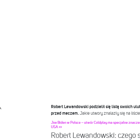
Robert Lewandowski podzielił się listą swoich ul
A
przed meczem.
Jakie utwory znalazły się na liści
Joe Biden w Polsce – utwór Coldplay ma specjalne znacze
USA >>
Robert Lewandowski: czego 