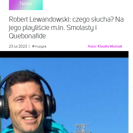
News
Robert Lewandowski: czego słucha? Na
jego playliście m.in. Smolasty i
Quebonafide
23 lut 2023
|
#muzyka
Autor:
Klaudia Woźniak