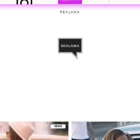
REKLAMA
etl ten post na Instagramie
iony przez Robert Lewandowski (@_rl9)
NEWS