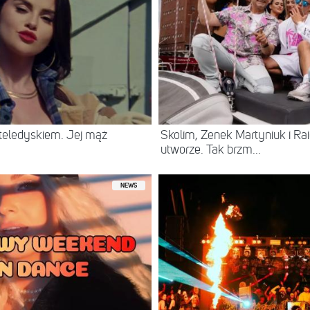
eledyskiem. Jej mąż
Skolim, Zenek Martyniuk i R
utworze. Tak brzm...
NEWS