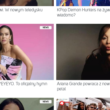
rwi. W nowym teledysku
KPop Demon Hunters na żywo
wiadomo?
NEWS
YEYEYO. To oficjalny hymn
Ariana Grande powraca z no
petal
NEWS