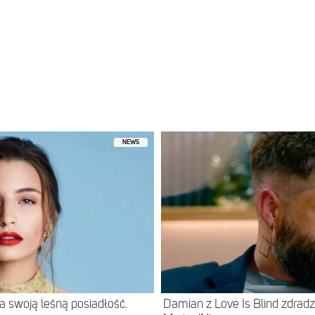
zez 🩵Roksana Węgiel-Mglej🩵 (@roxie_wegiel)
NEWS
 swoją leśną posiadłość.
Damian z Love Is Blind zdradz