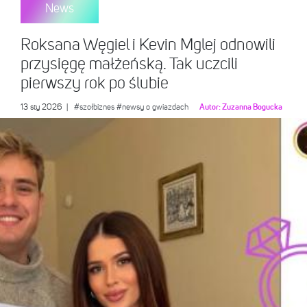
News
Roksana Węgiel i Kevin Mglej odnowili
przysięgę małżeńską. Tak uczcili
pierwszy rok po ślubie
13 sty 2026
|
#szołbiznes
#newsy o gwiazdach
Autor:
Zuzanna Bogucka