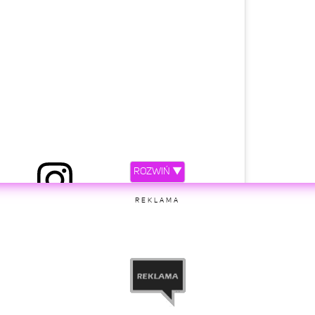
ROZWIŃ ▼
REKLAMA
etl ten post na Instagramie