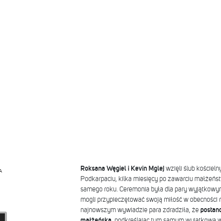
Roksana Węgiel i Kevin Mglej
wzięli ślub kościeln
A
Podkarpaciu, kilka miesięcy po zawarciu małżeńs
samego roku. Ceremonia była dla pary wyjątkow
mogli przypieczętować swoją miłość w obecności ro
najnowszym wywiadzie para zdradziła, że
postan
małżeńską
, podkreślając tym samym wyjątkową w