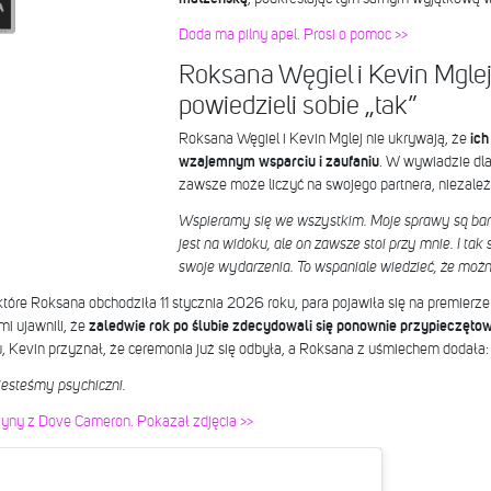
Doda ma pilny apel. Prosi o pomoc >>
Roksana Węgiel i Kevin Mgle
powiedzieli sobie „tak”
Roksana Węgiel i Kevin Mglej nie ukrywają, że
ich
wzajemnym wsparciu i zaufaniu
. W wywiadzie dla
zawsze może liczyć na swojego partnera, niezależn
Wspieramy się we wszystkim. Moje sprawy są bard
jest na widoku, ale on zawsze stoi przy mnie. I ta
swoje wydarzenia. To wspaniale wiedzieć, że możn
które Roksana obchodziła 11 stycznia 2026 roku, para pojawiła się na premierze
i ujawnili, że
zaledwie rok po ślubie zdecydowali się ponownie przypieczęt
u, Kevin przyznał, że ceremonia już się odbyła, a Roksana z uśmiechem dodała:
jesteśmy psychiczni.
zyny z Dove Cameron. Pokazał zdjęcia >>