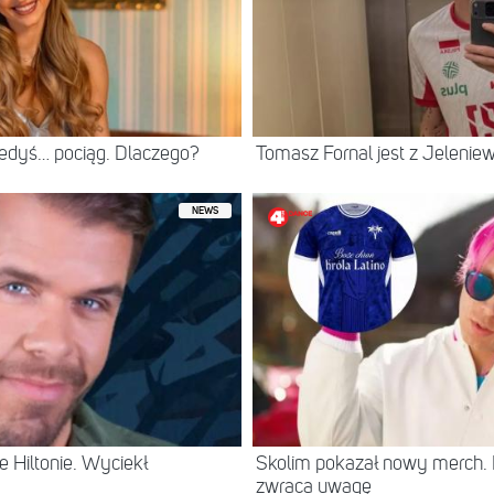
iedyś… pociąg. Dlaczego?
Tomasz Fornal jest z Jeleni
NEWS
 Hiltonie. Wyciekł
Skolim pokazał nowy merch.
zwraca uwagę