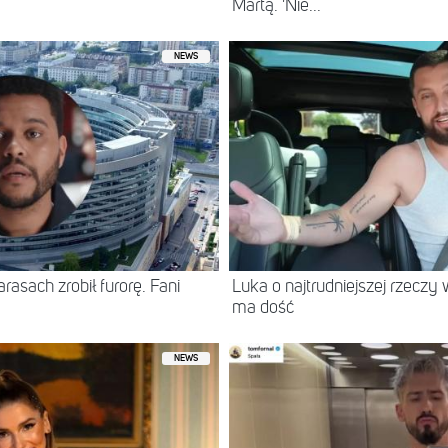
Martą. 'Nie...
NEWS
asach zrobił furorę. Fani
Luka o najtrudniejszej rzeczy 
ma dość
NEWS