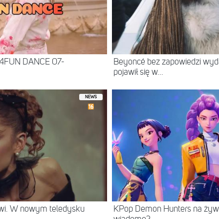
 4FUN DANCE 07-
Beyoncé bez zapowiedzi wyd
pojawił się w...
NEWS
rwi. W nowym teledysku
KPop Demon Hunters na żywo