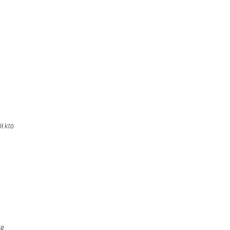
ł kto
ie