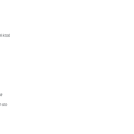
ł ktoś
ie
 sto