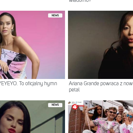
wiadomo?
NEWS
YEYEYO. To oficjalny hymn
Ariana Grande powraca z no
petal
NEWS