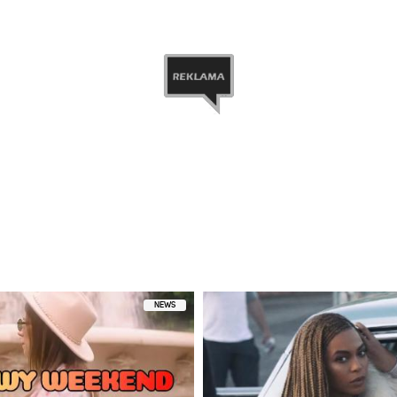
etl ten post na Instagramie
pniony przez Igor Herbut (@aigorek)
NEWS