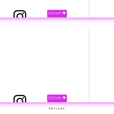
ROZWIŃ ▼
etl ten post na Instagramie
ROZWIŃ ▼
ępniony przez sanah (@sanahmusic)
REKLAMA