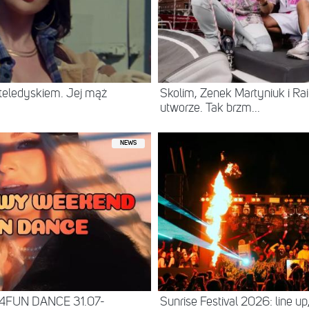
eledyskiem. Jej mąż
Skolim, Zenek Martyniuk i R
utworze. Tak brzm...
NEWS
 4FUN DANCE 31.07-
Sunrise Festival 2026: line up