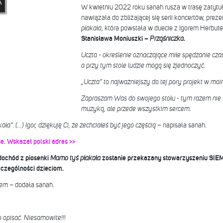
W kwietniu 2022 roku sanah rusza w trasę zatyt
nawiązała do zbliżającej się serii koncertów, pre
płakała
, która powstała w duecie z Igorem Herbut
Stanisława Moniuszki –
Prząśniczka
.
Uczta - określenie oznaczające miłe spędzanie czas
a przy tym stole ludzie mogą się zjednoczyć.
„Uczta” to najważniejszy do tej pory projekt w moi
Zapraszam Was do swojego stołu - tym razem nie ty
muzyką, ale przede wszystkim sercem.
”. (…) Igor, dziękuję Ci, że zechciałeś być jego częścią
– napisała sanah.
e. Wskazał polski adres >>
dochód z piosenki
Mamo tyś płakała
zostanie przekazany stowarzyszeniu SIE
zczególności dzieciom.
cem
– dodała sanah.
o opisać. Niesamowite!!!