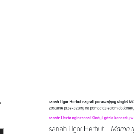
sanah i Igor Herbut nagrali poruszający singiel
Ma
A
zostanie przekazany na pomoc dzieciom dotknięt
sanah: Uczta ogłoszona! Kiedy i gdzie koncerty 
sanah i Igor Herbut –
Mamo ty