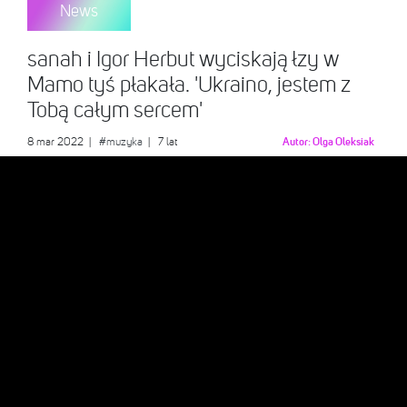
News
sanah i Igor Herbut wyciskają łzy w
Mamo tyś płakała. 'Ukraino, jestem z
Tobą całym sercem'
8 mar 2022
|
#muzyka
| 7 lat
Autor:
Olga Oleksiak