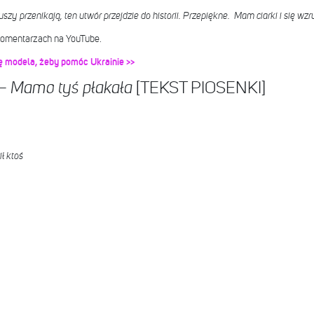
uszy przenikają, ten utwór przejdzie do historii. Przepiękne. Mam ciarki i się wz
omentarzach na YouTube.
rę modela, żeby pomóc Ukrainie >>
–
[TEKST PIOSENKI]
Mamo tyś płakała
ł ktoś