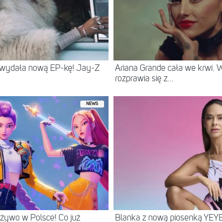
 wydała nową EP-kę! Jay-Z
Ariana Grande cała we krwi.
rozprawia się z...
NEWS
żywo w Polsce! Co już
Blanka z nową piosenką YEYE