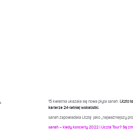
15 kwietnia ukazała się nowa płyta sanah.
Uczta
t
A
karierze 24-letniej wokalistki.
sanah zapowiadała
Ucztę
jako „najważniejszy pro
sanah – kiedy koncerty 2022 i Uczta Tour? Są zm