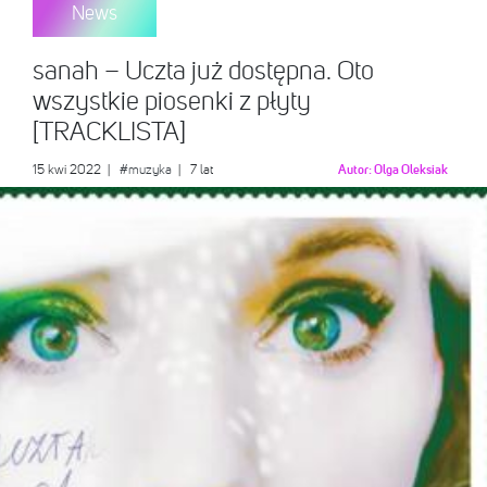
News
sanah – Uczta już dostępna. Oto
wszystkie piosenki z płyty
[TRACKLISTA]
15 kwi 2022
|
#muzyka
| 7 lat
Autor:
Olga Oleksiak