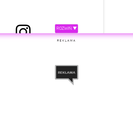
ROZWIŃ ▼
REKLAMA
etl ten post na Instagramie