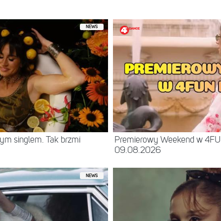
ępniony przez sanah (@sanahmusic)
NEWS
ym singlem. Tak brzmi
Premierowy Weekend w 4F
09.08.2026
NEWS