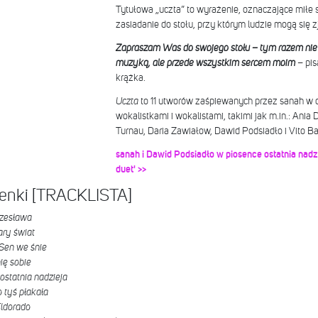
Tytułowa „uczta” to wyrażenie, oznaczające miłe 
zasiadanie do stołu, przy którym ludzie mogą się 
Zapraszam Was do swojego stołu – tym razem nie ty
muzyką, ale przede wszystkim sercem moim
– pis
krążka.
Uczta
to 11 utworów zaśpiewanych przez sanah w
wokalistkami i wokalistami, takimi jak m.in.: Ania
Turnau, Daria Zawiałow, Dawid Podsiadło i Vito B
sanah i Dawid Podsiadło w piosence ostatnia nadz
duet' >>
senki [TRACKLISTA]
zesława
ary świat
Sen we śnie
ię sobie
ostatnia nadzieja
tyś płakała
ldorado