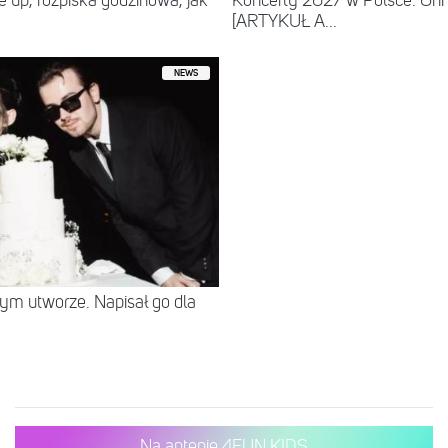
ne up, rozpiska godzinowa, jak
Koncerty 2027 w Polsce. Oni
[ARTYKUŁ A...
NEWS
tym utworze. Napisał go dla
Na antenie 4FUN KIDS