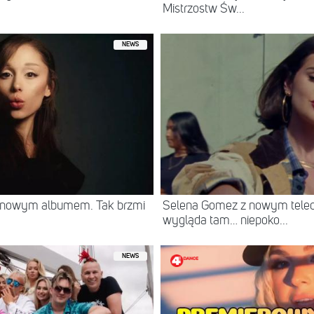
Mistrzostw Św...
NEWS
z nowym albumem. Tak brzmi
Selena Gomez z nowym teled
wygląda tam… niepoko...
NEWS