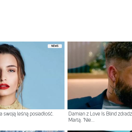
 przez Luca Denisiuk (@zakreconyteacher)
NEWS
 swoją leśną posiadłość.
Damian z Love Is Blind zdradz
Martą. 'Nie...