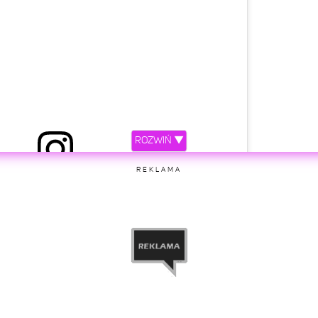
ROZWIŃ ▼
REKLAMA
etl ten post na Instagramie