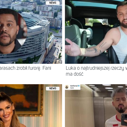
NEWS
asach zrobił furorę. Fani
Luka o najtrudniejszej rzeczy 
ma dość
NEWS