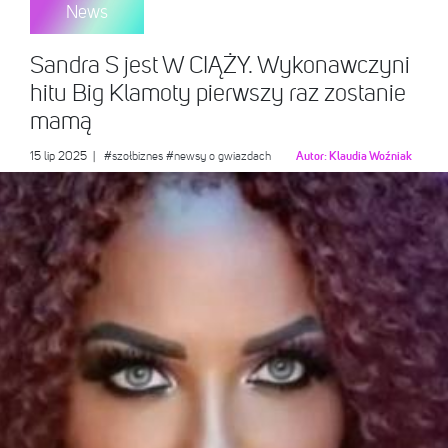
News
Sandra S jest W CIĄŻY. Wykonawczyni
hitu Big Klamoty pierwszy raz zostanie
mamą
15 lip 2025
|
#szołbiznes
#newsy o gwiazdach
Autor:
Klaudia Woźniak