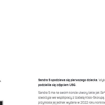
Sandra S spodziewa się pierwszego dziecka
. Wyk
A
podzieliła się zdjęciem USG
.
Sandra S ma na swoim koncie utwory takie jak
Se*
stworzyła we współpracy z Izabelą Kisio-Skorupą
przyniosła jej jednak wydana w 2022 roku kontro