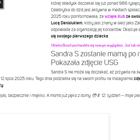
której teledysk doczekał się już ponad 986 tysięc
Celebrytka do dziś jest aktywna w mediach społe
2025 roku poinformowała, że
wzięła ślub
ze swoi
Lucą Denisiukiem
, który jest znany w sieci jako Z
odpowiada za organizację jej koncertów. Okazuje s
się swojego pierwszego dziecka
.
Oliwka Brazil pochwaliła się nowym wyglądem. Już tak ni
Sandra S zostanie mamą po r
Pokazała zdjęcie USG
Sandra S nie może się doczekać, aż przywita na ś
12 lipca 2025 roku. Tego dnia podzieliła się na swoim profilu na Instagramie
zdj
ży
:
ło, bezpiecznie i miękko. A mama już pęka z dumy 🥹🍼 12. tydzień – moje pier