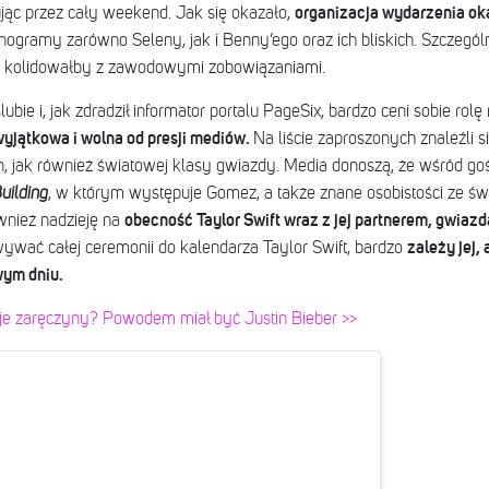
organizacja wydarzenia o
ując przez cały weekend. Jak się okazało,
ogramy zarówno Seleny, jak i Benny’ego oraz ich bliskich. Szczegó
ie kolidowałby z zawodowymi zobowiązaniami.
ie i, jak zdradził informator portalu PageSix, bardzo ceni sobie rolę 
yjątkowa i wolna od presji mediów.
Na liście zaproszonych znaleźli s
n,
jak również światowej klasy gwiazdy. Media donoszą, że wśród go
uilding
, w którym występuje Gomez, a także znane osobistości ze św
obecność Taylor Swift wraz z jej partnerem, gwiaz
nież nadzieję na
zależy jej,
ywać całej ceremonii do kalendarza Taylor Swift, bardzo
wym dniu.
e zaręczyny? Powodem miał być Justin Bieber >>