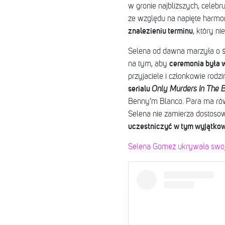
w gronie najbliższych, celebr
ze względu na napięte harmon
znalezieniu terminu
, który n
Selena od dawna marzyła o ślub
ceremonia była w
na tym, aby
przyjaciele i członkowie rodzi
serialu
Only Murders In The B
Benny’m Blanco. Para ma rów
Selena nie zamierza dostosow
uczestniczyć w tym wyjątko
Selena Gomez ukrywała swoj