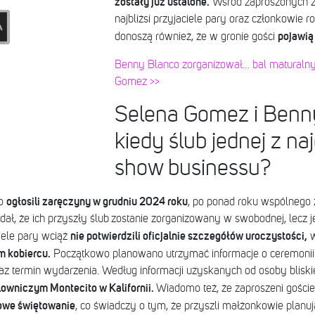
zostały już ustalone.
Wśród zaproszonych z
najbliżsi przyjaciele pary oraz członkowie r
pojawią 
donoszą również, że w gronie gości
Benny Blanco zorganizował… bal maturalny.
Gomez >>
Selena Gomez i Benn
kiedy ślub jednej z na
show businessu?
ogłosili zaręczyny w grudniu 2024 roku
co
, po ponad roku wspólnego 
ł, że ich przyszły ślub zostanie zorganizowany w swobodnej, lecz 
nie potwierdzili oficjalnie szczegółów uroczystości,
iele pary wciąż
w
m kobiercu.
Początkowo planowano utrzymać informacje o ceremonii w
raz termin wydarzenia.
Według informacji uzyskanych od osoby bliskie
owniczym Montecito w Kalifornii.
Wiadomo też, że zaproszeni goście 
we świętowanie
, co świadczy o tym, że przyszli małżonkowie planu