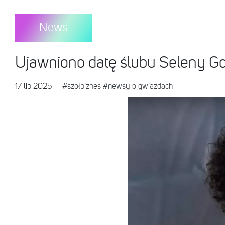
News
Ujawniono datę ślubu Seleny Go
17 lip 2025
|
#szołbiznes
#newsy o gwiazdach