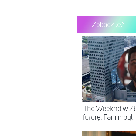
Zobacz też
Post udostępni
The Weeknd w Zło
furorę. Fani mogli s