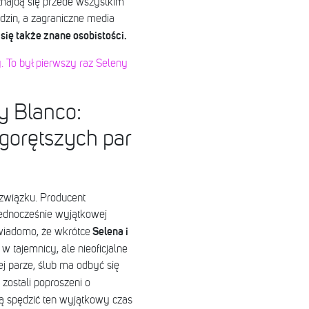
najdą się przede wszystkim
odzin, a zagraniczne media
się także znane osobistości.
 To był pierwszy raz Seleny
y Blanco:
jgorętszych par
związku. Producent
jednocześnie wyjątkowej
Selena i
iadomo, że wkrótce
 tajemnicy, ale nieoficjalne
j parze, ślub ma odbyć się
zostali poproszeni o
ją spędzić ten wyjątkowy czas