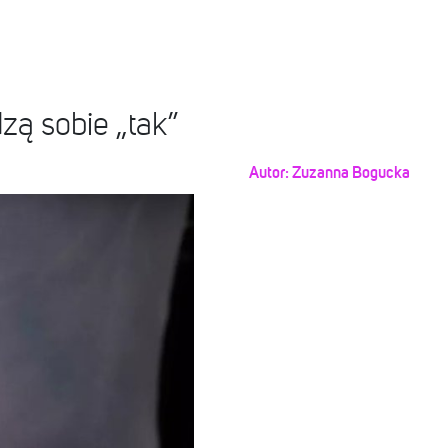
zą sobie „tak”
Autor:
Zuzanna Bogucka