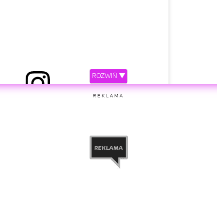
ROZWIŃ ▼
REKLAMA
etl ten post na Instagramie