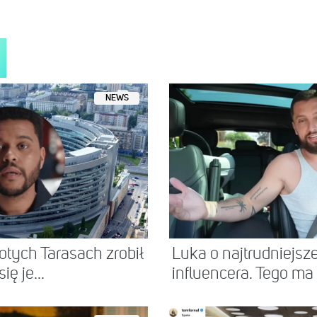
ony przez Selena Gomez (@selenagomez)
NEWS
tych Tarasach zrobił
Luka o najtrudniejsz
ię je...
influencera. Tego ma