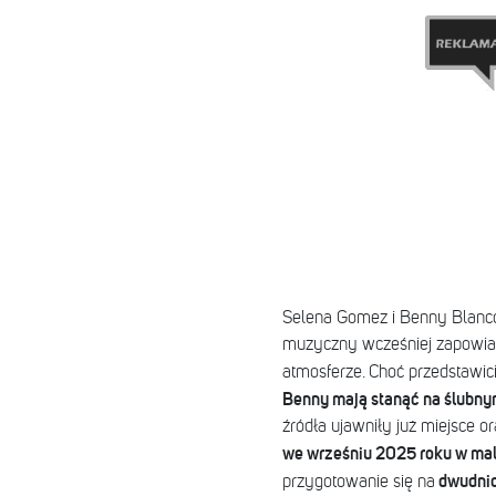
Selena Gomez i Benny Blan
muzyczny wcześniej zapowiada
atmosferze.
Choć przedstawic
Benny mają stanąć na ślubny
źródła ujawniły już miejsce o
we wrześniu 2025 roku w mal
dwudnio
przygotowanie się na