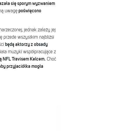
kazała się sporym wyzwaniem
poświęcono
lną uwagę
narzeczonej, jednak zależy jej
ię przede wszystkim najbliżsi
będą aktorzy z obsady
ści
iata muzyki współpracujące z
dą NFL Travisem Kelcem.
Choć
 aby przyjaciółka mogła