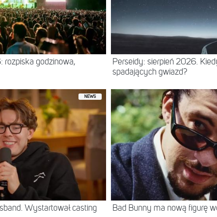
: rozpiska godzinowa,
Perseidy: sierpień 2026. Kie
spadających gwiazd?
NEWS
sband. Wystartował casting
Bad Bunny ma nową figurę 