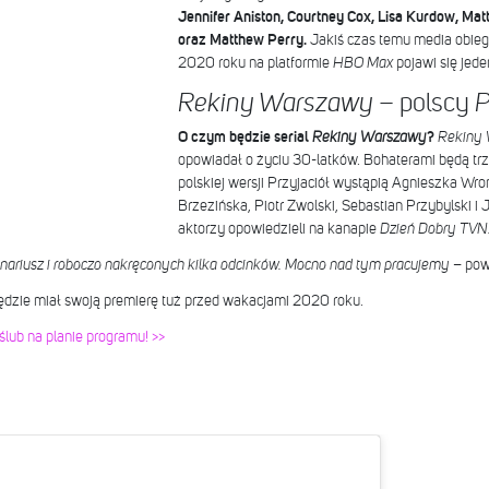
Jennifer Aniston, Courtney Cox, Lisa Kurdow, M
oraz Matthew Perry.
Jakiś czas temu media obieg
2020 roku na platformie
HBO Max
pojawi się jede
– polscy
Rekiny Warszawy
P
O czym będzie serial
Rekiny Warszawy
?
Rekiny
opowiadał o życiu 30-latków. Bohaterami będą trz
polskiej wersji Przyjaciół wystąpią Agnieszka Wr
Brzezińska, Piotr Zwolski, Sebastian Przybylski i
aktorzy opowiedzieli na kanapie
Dzień Dobry TVN
nariusz i roboczo nakręconych kilka odcinków. Mocno nad tym pracujemy
– pow
będzie miał swoją premierę tuż przed wakacjami 2020 roku.
lub na planie programu! >>