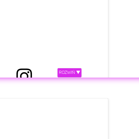
ROZWIŃ ▼
etl ten post na Instagramie.