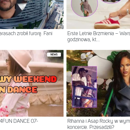
asach zrobił furorę. Fani
Erste Letnie Brzmienia – Wa
godzinowa, kt...
NEWS
 4FUN DANCE 07-
Rihanna i Asap Rocky w wy
koncercie. Przesadzili?