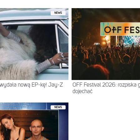
NEWS
 wydała nową EP-kę! Jay-Z
OFF Festival 2026: rozpiska 
dojechać
NEWS