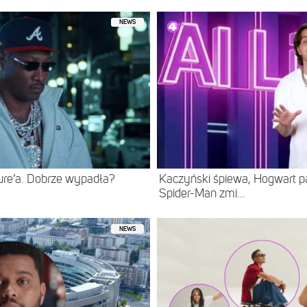
NEWS
ure’a. Dobrze wypadła?
Kaczyński śpiewa, Hogwart pa
Spider-Man zmi...
NEWS