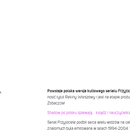
Powstaje polska wersja kultowego serialu
Przyjac
A
nosić tytuł
Rekiny Warszawy
i jest na etapie prod
Zobaczcie!
Shallow po polsku śpiewają… ksiądz i nauczycielk
Serial
Przyjaciele
podbił serca wielu widzów na cał
znajomych była emitowana w latach 1994-2004.