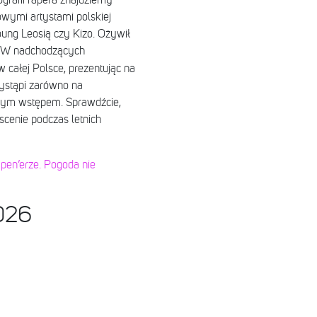
rafii rapera znajdziemy
owymi artystami polskiej
ung Leosią czy Kizo. Ożywił
 W nadchodzących
w całej Polsce, prezentując na
ystąpi zarówno na
tnym wstępem. Sprawdźcie,
scenie podczas letnich
pen’erze. Pogoda nie
2026