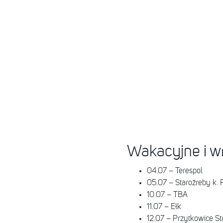
Wakacyjne i w
04.07 – Terespol
05.07 – Staroźreby k. 
10.07 – TBA
11.07 – Ełk
12.07 – Przytkowice St