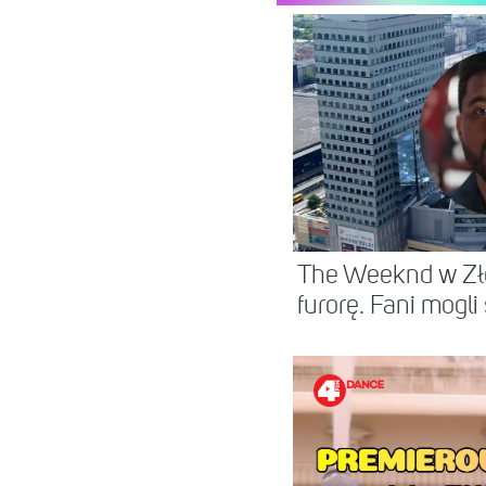
The Weeknd w Zło
furorę. Fani mogli s