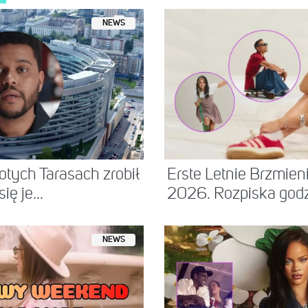
NEWS
tych Tarasach zrobił
Erste Letnie Brzmie
ię je...
2026. Rozpiska godzi
NEWS