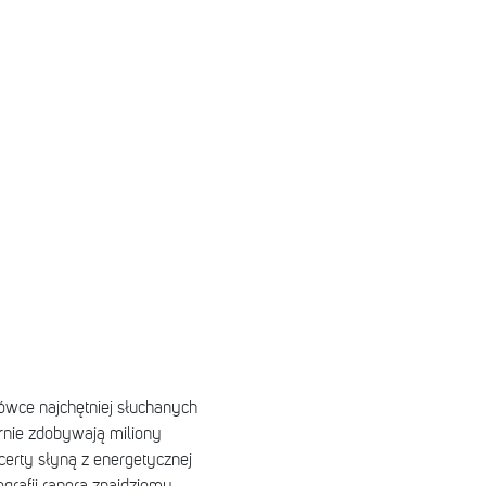
łówce najchętniej słuchanych
nie zdobywają miliony
erty słyną z energetycznej