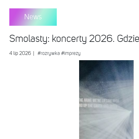
News
Smolasty: koncerty 2026. Gdzie
4 lip 2026
|
#rozrywka
#imprezy