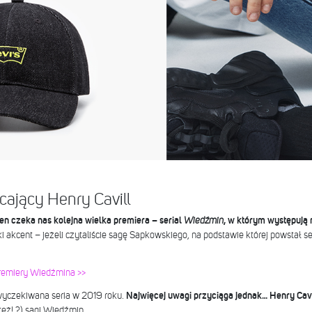
ający Henry Cavill
n czeka nas kolejna wielka premiera – serial
Wiedźmin
, w którym występują m
i akcent – jeżeli czytaliście sagę Sapkowskiego, na podstawie której powstał se
premiery Wiedźmina >>
 wyczekiwana seria w 2019 roku.
Najwięcej uwagi przyciąga jednak… Henry Cavi
 też! ?) sagi Wiedźmin.