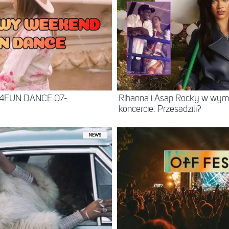
 4FUN DANCE 07-
Rihanna i Asap Rocky w wy
koncercie. Przesadzili?
NEWS