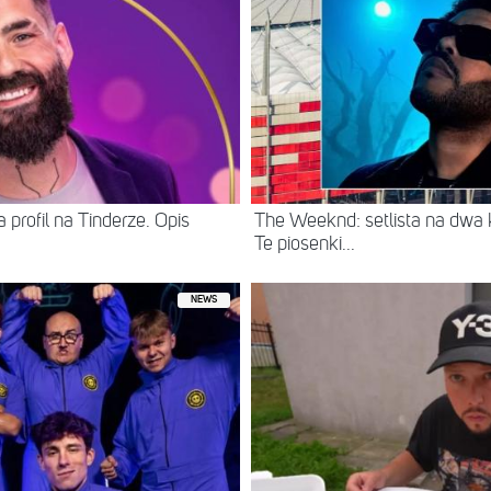
 profil na Tinderze. Opis
The Weeknd: setlista na dwa
Te piosenki...
NEWS