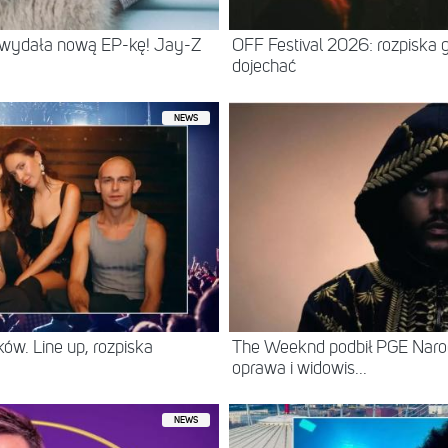
 wydała nową EP-kę! Jay-Z
OFF Festival 2026: rozpiska 
dojechać
NEWS
ów. Line up, rozpiska
The Weeknd podbił PGE Naro
oprawa i widowis...
NEWS