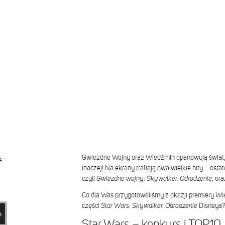
Gwiezdne Wojny oraz Wiedźmin opanowują świat
A
inaczej! Na ekrany trafiają dwa wielkie hity – ost
czyli
Gwiezdne wojny: Skywalker. Odrodzenie
, ora
Co dla Was przygotowaliśmy z okazji premiery
Wi
części
Star Wars: Skywalker. Odrodzenie
Disneya? 
Star Wars – konkurs i TOP10