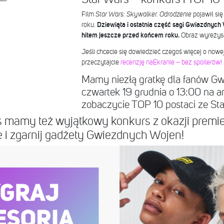
Film
Star Wars: Skywalker. Odrodzenie
pojawił si
roku.
Dziewiąta i ostatnia część sagi Gwiazdnyc
hitem jeszcze przed końcem roku.
Obraz wyreżys
Jeśli chcecie się dowiedzieć czegoś więcej o nowej
przeczytajcie
recenzję naEkranie – bez spoilerów! 
Mamy niezłą gratkę dla fanów G
czwartek 19 grudnia o 13:00 na 
zobaczycie TOP 10 postaci ze Sta
s mamy też wyjątkowy konkurs z okazji premi
e i zgarnij gadżety Gwiezdnych Wojen!