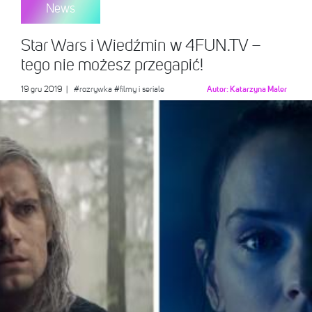
News
Star Wars i Wiedźmin w 4FUN.TV –
tego nie możesz przegapić!
19 gru 2019
|
#rozrywka
#filmy i seriale
Autor:
Katarzyna Maler