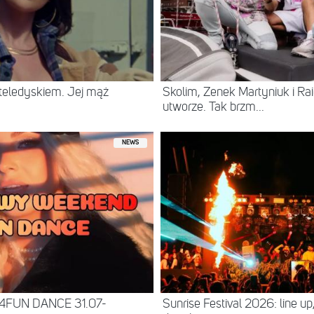
eledyskiem. Jej mąż
Skolim, Zenek Martyniuk i R
utworze. Tak brzm...
NEWS
 4FUN DANCE 31.07-
Sunrise Festival 2026: line up