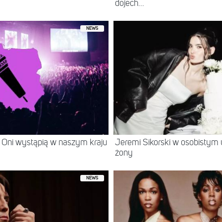
dojech...
NEWS
 Oni wystąpią w naszym kraju
Jeremi Sikorski w osobistym 
żony
NEWS