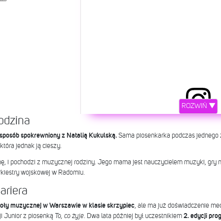
ROZWIŃ ▼
rodzina
View this post on In
n sposób spokrewniony z Natalią Kukulską.
Sama piosenkarka podczas jednego z
tóra jednak ją cieszy.
ę, i pochodzi z muzycznej rodziny. Jego mama jest nauczycielem muzyki, gry na
orkiestry wojskowej w Radomiu.
ariera
zkoły muzycznej w Warszawie w klasie skrzypiec
, ale ma już doświadczenie me
ji Junior z piosenką
To, co żyje
. Dwa lata później był uczestnikiem
2. edycji pr