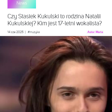
News
Czy Stasiek Kukulski to rodzina Natalii
Kukulskiej? Kim jest 17-letni wokalista?
14 cze 2025
|
#muzyka
Autor:
Marta