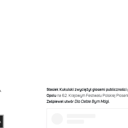
Stasiek Kukulski zwyciężył głosami publiczności
A
Opolu
na 62. Krajowym Festiwalu Polskiej Piosen
Zaśpiewał utwór
Dla Ciebie Bym Mógł
.