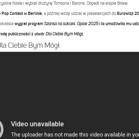
stkie fotele i wybrał drużynę Tomsona i Barona. Odpadł na etapie Bitew.
 Pop Contest w Berlinie
, a później wziął udział w preselekcjach do
Eurowizji 2
okalista
wygrał program
Szansa na sukces. Opole 2025
i to umożliwiło mu ud
A post shared by Stasiek Kukulski (@
odę publiczności z utwór
Dla Ciebie Bym Mógł
.
Dla Ciebie Bym Mógł