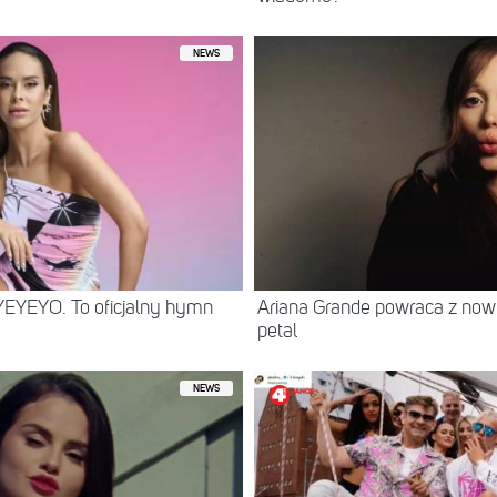
NEWS
YEYEYO. To oficjalny hymn
Ariana Grande powraca z no
petal
NEWS