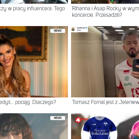
eczy w pracy influencera. Tego
Rihanna i Asap Rocky w wy
koncercie. Przesadzili?
NEWS
iedyś… pociąg. Dlaczego?
Tomasz Fornal jest z Jeleni
NEWS