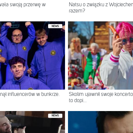
wała swoją przerwę w
Natsu o związku z Wojcieche
razem?
NEWS
ął influencerów w bunkrze.
Skolim ujawnił swoje koncerto
to dopi...
NEWS