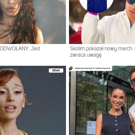
e ODWOŁANY. Jest
Skolim pokazał nowy merch.
zwraca uwagę
NEWS