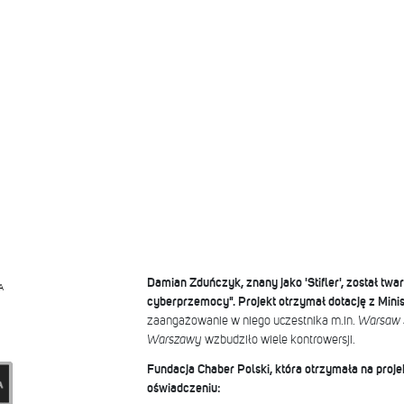
Damian Zduńczyk, znany jako 'Stifler', został twarz
A
cyberprzemocy". Projekt otrzymał dotację z Mini
zaangażowanie w niego uczestnika m.in.
Warsaw S
Warszawy
wzbudziło wiele kontrowersji.
Fundacja Chaber Polski, która otrzymała na proje
oświadczeniu: