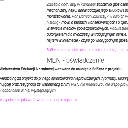
Zależało nam, aby w kampanii
zabrzmiał głos osoby
mechanizmy hejtu, doświadczyła jego skutków i po
moralizowania.
Pan Damian Zduńczyk w swoich wyp
historią -
mówi o błędach, konsekwencjach i o tym, j
w świecie mediów społecznościowych.
Podkreślam
autorytetem dla młodzieży w tradycyjnym sensie, a
hejtem w Internecie - czyni go wiarygodnym gło
Stifler celebruje ciekawą rocznicę i dzieli się rad
MEN - oświadczenie
Ministerstwo Edukacji Narodowej wezwano do usunięcia Stiflera z projektu:
iedzialną za projekt do pilnego sprostowania nieprawdziwych informacji, usun
ującej oraz rezygnacji ze współpracy z nim.
MEN nie finansował, nie współprowa
ani dobór osób w niej występujących.
zgadniecie jaki wzór wybrał na jego miejsce >>