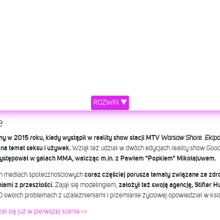
ROZWIŃ ▼
e
ny w 2015 roku, kiedy wystąpił w reality show stacji MTV
Warsaw Shore. Ekip
a temat seksu i używek.
Wziął też udział w dwóch edycjach reality show
Good
ystępował w galach MMA, walcząc m.in. z Pawłem "Popkiem" Mikołajuwem.
ch mediach społecznościowych
coraz częściej porusza tematy związane ze zd
iami z przeszłości.
Zajął się modelingiem,
założył też swoją agencję, Stifler Hu
O swoich problemach z uzależnieniami i przemianie życiowej opowiedział w ks
ał się już w pierwszej scenie >>