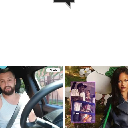
ez Damian Zduńczyk „STIFLER” (@stifler16cm)
NEWS