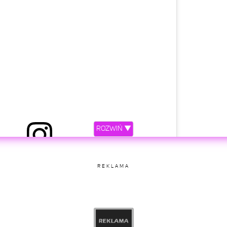
ROZWIŃ ▼
etl ten post na Instagramie
REKLAMA