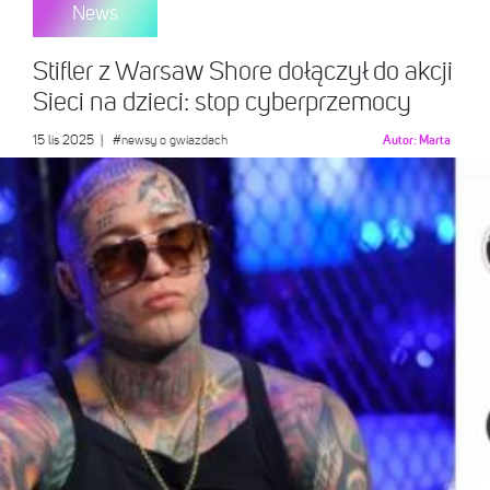
News
Stifler z Warsaw Shore dołączył do akcji
Sieci na dzieci: stop cyberprzemocy
15 lis 2025
|
#newsy o gwiazdach
Autor:
Marta