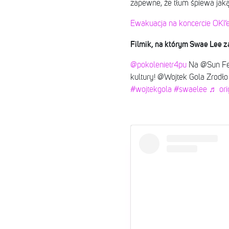
zapewne, że tłum śpiewa jak
Ewakuacja na koncercie OKI’eg
Filmik, na którym Swae Lee z
@pokolenietr4pu
Na @Sun Fes
kultury! @Wojtek Gola Zrodł
#wojtekgola
#swaelee
♬ ori