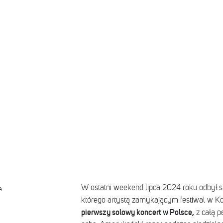
W ostatni weekend lipca 2024 roku odbył s
A
którego artystą zamykającym festiwal w K
pierwszy solowy koncert w Polsce,
z całą p