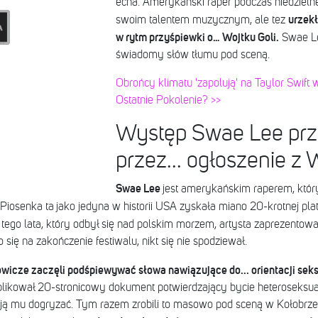
echa. Amerykański raper podczas niedziel
urzekł
swoim talentem muzycznym, ale tez
w rytm przyśpiewki o… Wojtku Goli.
Swae Le
świadomy słów tłumu pod sceną.
Obrońcy klimatu 'zapolują' na Taylor Swift
Ostatnie Pokolenie? >>
Występ Swae Lee pr
przez... ogłoszenie z
Swae Lee
jest amerykańskim raperem, któr
Piosenka ta jako jedyna w historii USA zyskała miano 20-krotnej pl
tego lata, który odbył się nad polskim morzem, artysta zaprezentował 
o się na zakończenie festiwalu, nikt się nie spodziewał.
owicze zaczęli podśpiewywać słowa nawiązujące do...
orientacji sek
ublikował 20-stronicowy dokument potwierdzający bycie heteroseks
tają mu dogryzać. Tym razem zrobili to masowo pod sceną w Kołobrz