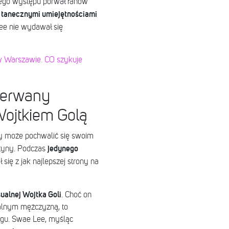
nego występu porwał fanów
 tanecznymi umiejętnościami
e nie wydawał się
 w Warszawie. CO szykuje
zerwany
 Wojtkiem Golą
y może pochwalić się swoim
jedynego
atyny. Podczas
się z jak najlepszej strony na
sualnej Wojtka Goli
. Choć on
ualnym mężczyzną, to
egu. Swae Lee, myśląc