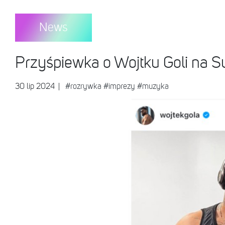
News
Przyśpiewka o Wojtku Goli na S
30 lip 2024
|
#rozrywka
#imprezy
#muzyka