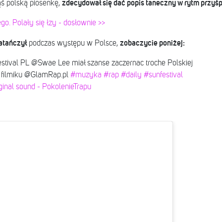
zdecydował się dać popis taneczny w rytm przyśp
ąś polską piosenkę,
o. Polały się łzy - dosłownie >>
atańczył
zobaczycie poniżej:
podczas występu w Polsce,
tival PL @Swae Lee miał szanse zaczernac troche Polskiej
o filmiku @GlamRap.pl
#muzyka
#rap
#daily
#sunfestival
ginal sound - PokolenieTrapu