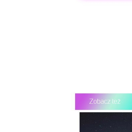
Post udostępn
Wyświ
Zobacz też
Post udostępnio