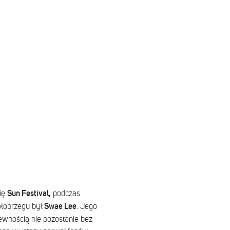
Sun Festival,
ię
podczas
Swae Lee
ołobrzegu był
. Jego
ewnością nie pozostanie bez