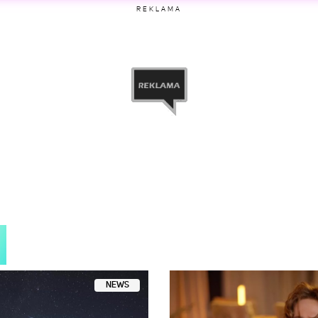
iony przez Wojtek Gola (@wojtekgola)
REKLAMA
etl ten post na Instagramie
ny przez Swae Lee, Lee Swae (@swaelee)
NEWS