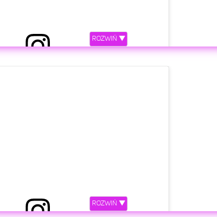
ROZWIŃ ▼
etl ten post na Instagramie
ROZWIŃ ▼