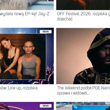
 wydała nową EP-kę! Jay-Z
OFF Festival 2026: rozpiska 
dojechać
NEWS
ów. Line up, rozpiska
The Weeknd podbił PGE Naro
oprawa i widowis...
NEWS