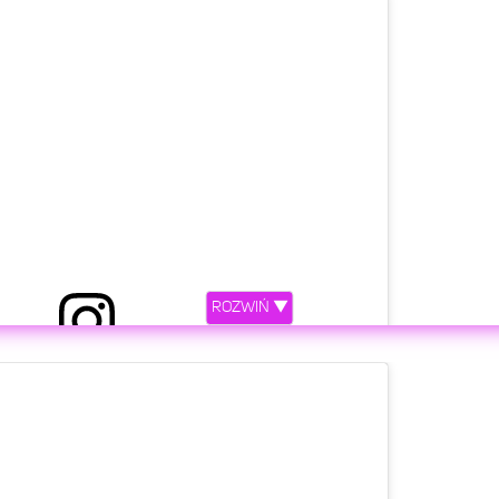
ROZWIŃ ▼
etl ten post na Instagramie