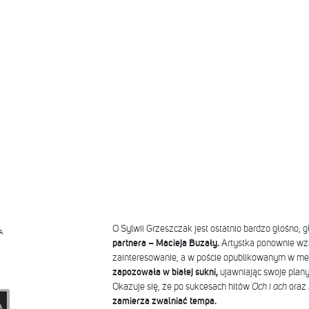
O Sylwii Grzeszczak jest ostatnio bardzo głośno, 
A
partnera – Macieja Buzały.
Artystka ponownie wz
zainteresowanie, a w poście opublikowanym w me
zapozowała w białej sukni,
ujawniając swoje plany
Okazuje się, że po sukcesach hitów
Och i ach
oraz
zamierza zwalniać tempa.