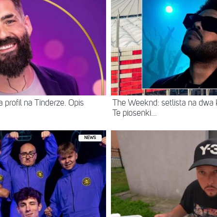
 profil na Tinderze. Opis
The Weeknd: setlista na dwa
Te piosenki...
NEWS