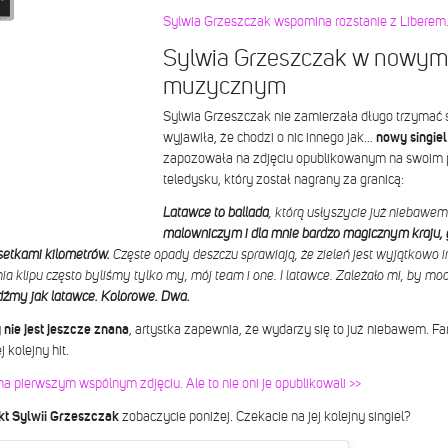
Sylwia Grzeszczak wspomina rozstanie z Liberem.
Sylwia Grzeszczak w nowym 
muzycznym
Sylwia Grzeszczak nie zamierzała długo trzymać 
wyjawiła, że chodzi o nic innego jak…
nowy singiel
zapozowała na zdjęciu opublikowanym na swoim pr
teledysku, który został nagrany za granicą:
Latawce
to ballada
, którą usłyszycie już niebawem
malowniczym i dla mnie bardzo magicznym kraju, 
setkami kilometrów.
Częste opady deszczu sprawiają, że zieleń jest wyjątkowo
a klipu często byliśmy tylko my, mój team i one. I latawce. Zależało mi, by mo
źmy jak latawce. Kolorowe. Dwa.
 nie jest jeszcze znana
, artystka zapewnia, że wydarzy się to już niebawem. Fa
 kolejny hit.
 pierwszym wspólnym zdjęciu. Ale to nie oni je opublikowali >>
kt Sylwii Grzeszczak
zobaczycie poniżej. Czekacie na jej kolejny singiel?