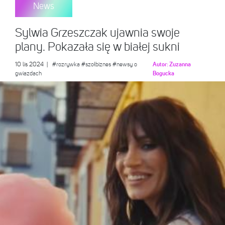
News
Sylwia Grzeszczak ujawnia swoje
plany. Pokazała się w białej sukni
10 lis 2024
|
#rozrywka
#szołbiznes
#newsy o
Autor:
Zuzanna
gwiazdach
Bogucka