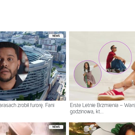
iony przez @sylwia_grzeszczak_official
NEWS
asach zrobił furorę. Fani
Erste Letnie Brzmienia – Wa
godzinowa, kt...
NEWS