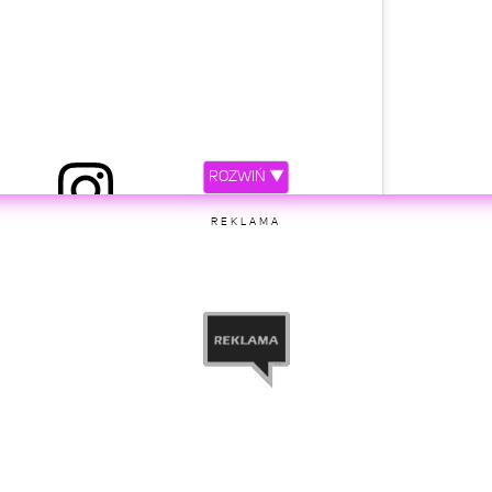
ROZWIŃ ▼
iony przez @sylwia_grzeszczak_official
REKLAMA
etl ten post na Instagramie