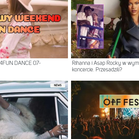
 4FUN DANCE 07-
Rihanna i Asap Rocky w wy
koncercie. Przesadzili?
NEWS