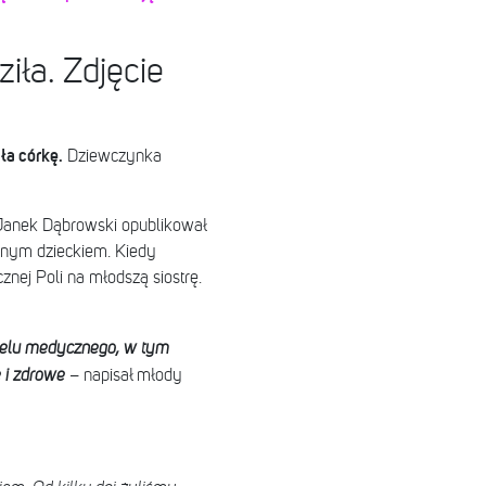
iła. Zdjęcie
ła córkę.
Dziewczynka
 Janek Dąbrowski opublikował
zonym dzieckiem. Kiedy
cznej Poli na młodszą siostrę.
nelu medycznego, w tym
e i zdrowe
– napisał młody