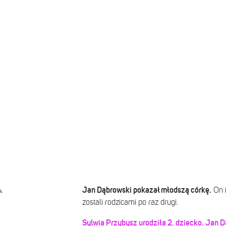
Jan Dąbrowski pokazał młodszą córkę.
On i
A
zostali rodzicami po raz drugi.
Sylwia Przybysz urodziła 2. dziecko. Jan D