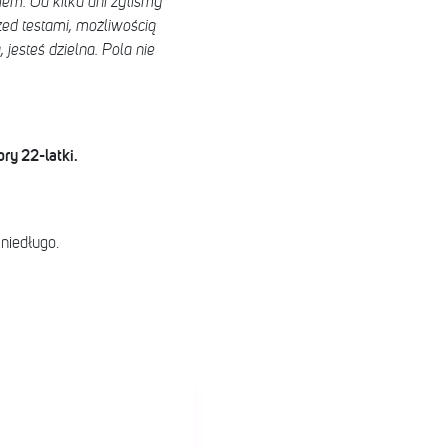
em. Od kilku dni żyliśmy
zed testami, możliwością
 jesteś dzielna. Pola nie
ry 22-latki.
niedługo.