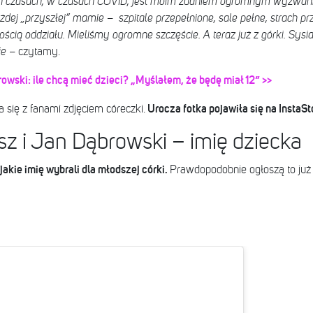
ch czasach, w czasach COVID, jest moim zdaniem ogromnym wyzwani
dej „przyszłej” mamie – szpitale przepełnione, sale pełne, strach pr
ścią oddziału. Mieliśmy ogromne szczęście. A teraz już z górki. Sysia,
ie
– czytamy.
owski: ile chcą mieć dzieci? „Myślałem, że będę miał 12” >>
Urocza fotka pojawiła się na InstaSto
a się z fanami zdjęciem córeczki.
z i Jan Dąbrowski – imię dziecka
 jakie imię wybrali dla młodszej córki.
Prawdopodobnie ogłoszą to już 