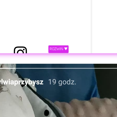
ROZWIŃ ▼
etl ten post na Instagramie.