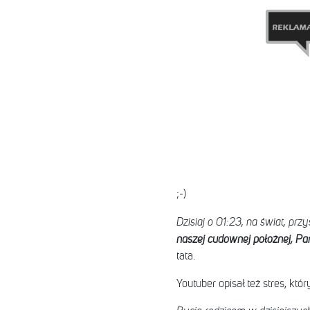
;-)
Dzisiaj o 01:23, na świat, prz
naszej cudownej położnej, Pa
tata.
Youtuber opisał też stres, kt