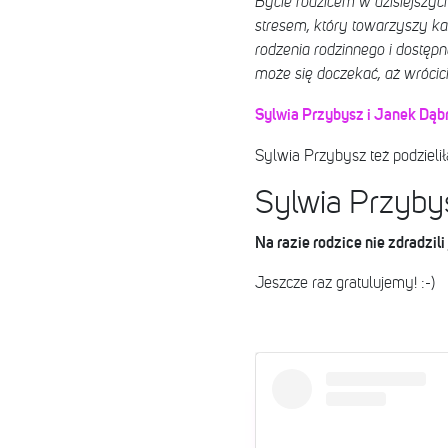
Bycie rodzicem w dzisiejszy
stresem, który towarzyszy każ
rodzenia rodzinnego i dostępno
może się doczekać, aż wrócic
Sylwia Przybysz i Janek Dąbr
Sylwia Przybysz też podzielił
Sylwia Przybys
Na razie rodzice nie zdradzili
Jeszcze raz gratulujemy! :-)