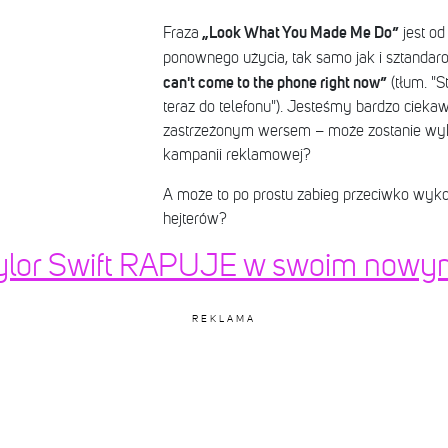
„Look What You Made Me Do”
Fraza
jest od
ponownego użycia, tak samo jak i sztandaro
can't come to the phone right now”
(tłum. "S
teraz do telefonu"). Jesteśmy bardzo ciekaw
zastrzeżonym wersem – może zostanie wyko
kampanii reklamowej?
A może to po prostu zabieg przeciwko wykor
hejterów?
aylor Swift RAPUJE w swoim nowy
REKLAMA