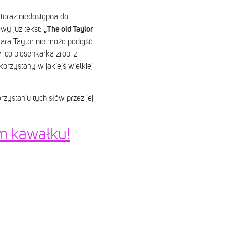
 teraz niedostępna do
„The old Taylor
wy już tekst:
tara Taylor nie może podejść
i co piosenkarka zrobi z
rzystany w jakiejś wielkiej
zystaniu tych słów przez jej
m kawałku!