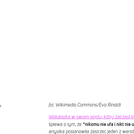
fot. Wikimedia Commons/Eva Rinaldi
A
Wokalistka w swoim singlu, który zatrząsł 
“nikomu nie ufa i nikt nie u
śpiewa o tym, że
artystka postanowiła zastrzec jeden z wersów 