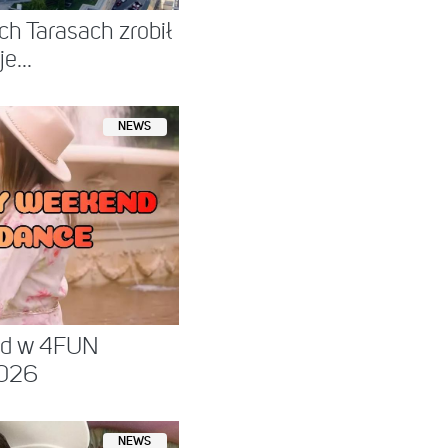
h Tarasach zrobił
e...
NEWS
nd w 4FUN
026
NEWS