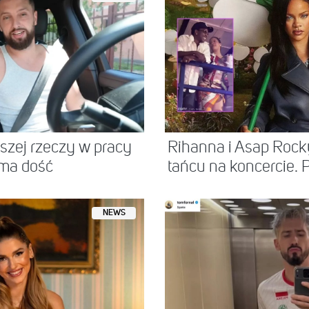
jszej rzeczy w pracy
Rihanna i Asap Ro
 ma dość
tańcu na koncercie. P
NEWS