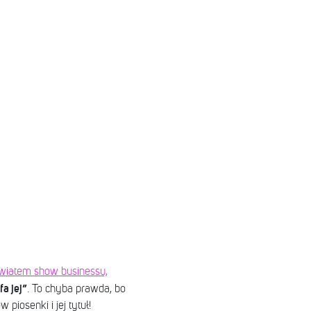
światem show businessu,
fa jej”
. To chyba prawda, bo
piosenki i jej tytuł!