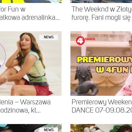
for Fun w
The Weeknd w Złotyc
atkowa adrenalinka...
furorę. Fani mogli się j
NEWS
mienia – Warszawa
Premierowy Weeke
dzinowa, kt...
DANCE 07-09.08.2
NEWS