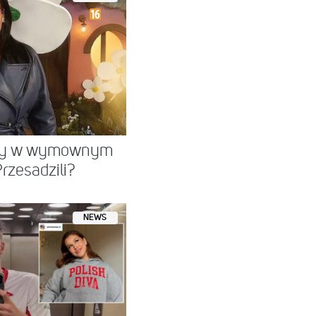
cky w wymownym
rzesadzili?
NEWS