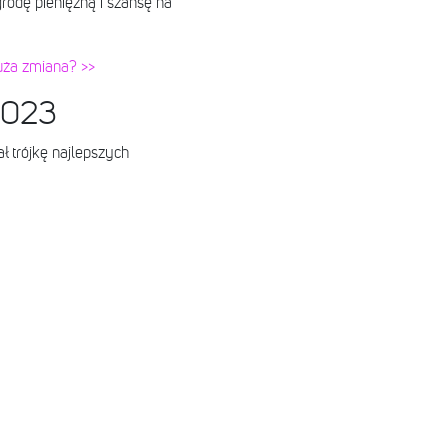
rodę pieniężną i szansę na
uża zmiana? >>
 2023
ł trójkę najlepszych