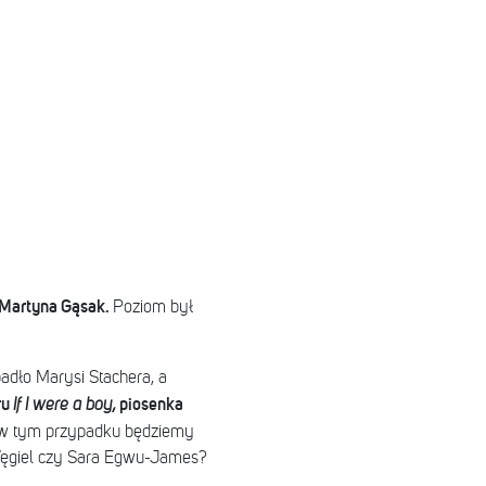
i Martyna Gąsak.
Poziom był
adło Marysi Stachera, a
ru
piosenka
If I were a boy,
w tym przypadku będziemy
 Węgiel czy Sara Egwu-James?