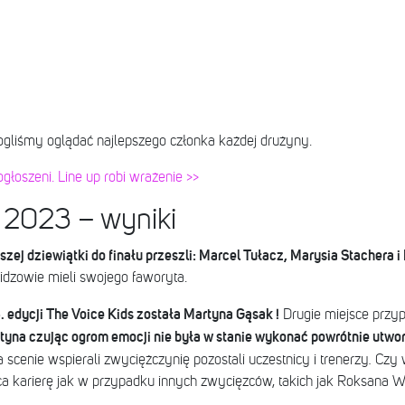
ogliśmy oglądać najlepszego członka każdej drużyny.
głoszeni. Line up robi wrażenie >>
s 2023 – wyniki
zej dziewiątki do finału przeszli: Marcel Tułacz, Marysia Stachera 
dzowie mieli swojego faworyta.
edycji The Voice Kids została Martyna Gąsak !
Drugie miejsce przyp
tyna czując ogrom emocji nie była w stanie wykonać powrótnie utwo
 scenie wspierali zwyciężczynię pozostali uczestnicy i trenerzy
.
Czy 
a karierę jak w przypadku innych zwycięzców, takich jak Roksana