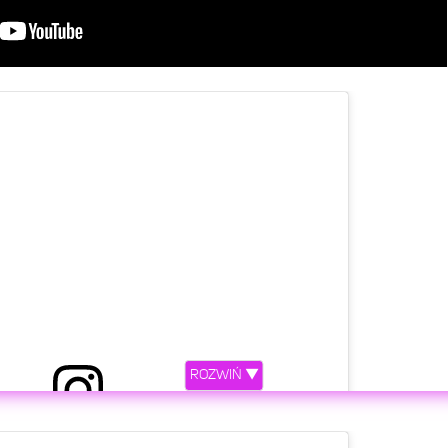
ROZWIŃ ▼
etl ten post na Instagramie