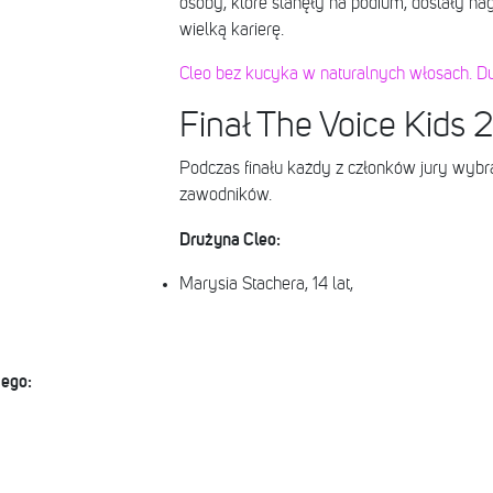
osoby, które stanęły na podium, dostały nag
wielką karierę.
Cleo bez kucyka w naturalnych włosach. D
Finał The Voice Kids
Podczas finału każdy z członków jury wybra
zawodników.
Drużyna Cleo:
Marysia Stachera, 14 lat,
ego: