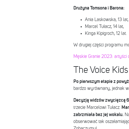
Drużyna Tomsona i Barona:
Ania Laskowska, 13 lat,
Marcel Tułacz, 14 lat,
Kinga Kipigroch, 12 lat.
W drugiej części programu m
Męskie Granie 2023: artyści o
The Voice Kid
Po pierwszym etapie z powyżs
bardzo wyrównany, jednak wi
Decyzją widzów zwycięzcą 6. 
Mar
trzecie Marcelowi Tułacz.
zabrzmiała bez jej wokalu.
Na
obserwować tak oszałamiając
Zobaczymy!