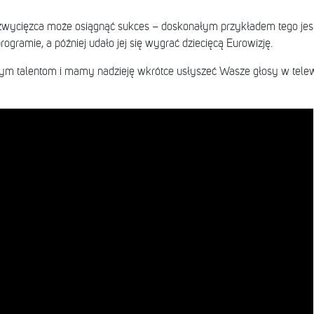
 zwycięzca może osiągnąć sukces – doskonałym przykładem tego jest
rogramie, a później udało jej się wygrać dziecięcą Eurowizję.
m talentom i mamy nadzieję wkrótce usłyszeć Wasze głosy w telewi