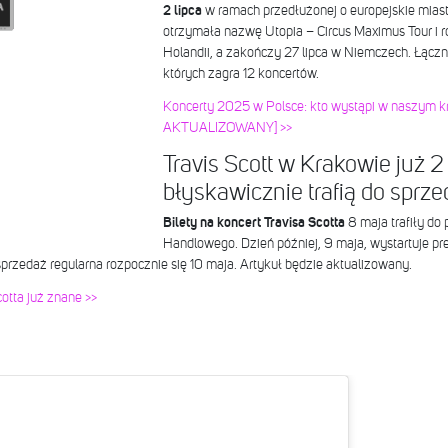
2 lipca
w ramach przedłużonej o europejskie miast
otrzymała nazwę Utopia – Circus Maximus Tour i 
Holandii, a zakończy 27 lipca w Niemczech. Łączni
których zagra 12 koncertów.
Koncerty 2025 w Polsce: kto wystąpi w naszym 
AKTUALIZOWANY] >>
Travis Scott w Krakowie już 2 
błyskawicznie trafią do sprz
Bilety na koncert Travisa Scotta
8 maja trafiły do 
Handlowego. Dzień później, 9 maja, wystartuje pr
przedaż regularna rozpocznie się 10 maja. Artykuł będzie aktualizowany.
cotta już znane >>