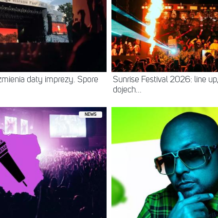
zmienia daty imprezy. Spore
Sunrise Festival 2026: line up
dojech...
NEWS