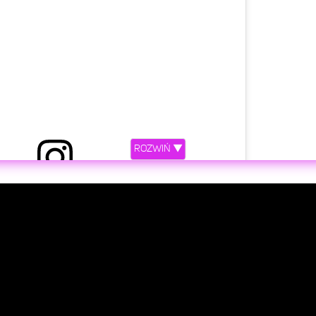
ROZWIŃ ▼
etl ten post na Instagramie