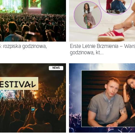
: rozpiska godzinowa,
Erste Letnie Brzmienia – Wa
godzinowa, kt...
NEWS