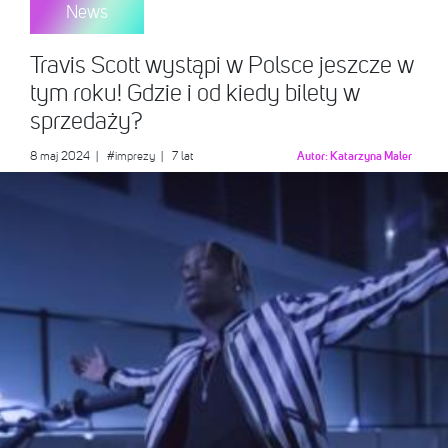
News
Travis Scott wystąpi w Polsce jeszcze w
tym roku! Gdzie i od kiedy bilety w
sprzedaży?
8 maj 2024
|
#imprezy
| 7 lat
Autor:
Katarzyna Maler