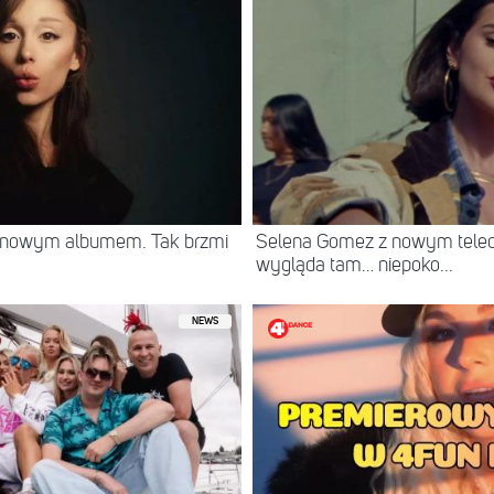
z nowym albumem. Tak brzmi
Selena Gomez z nowym teled
wygląda tam… niepoko...
NEWS