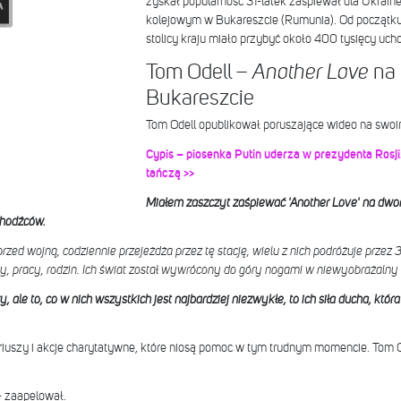
zyskał popularność 31-latek zaśpiewał dla Ukrain
kolejowym w Bukareszcie (Rumunia). Od początku i
stolicy kraju miało przybyć około 400 tysięcy uch
Tom Odell –
na 
Another Love
Bukareszcie
Tom Odell opublikował poruszające wideo na swoim
Cypis – piosenka Putin uderza w prezydenta Rosji.
tańczą >>
Miałem zaszczyt zaśpiewać 'Another Love' na dwo
chodźców.
rzed wojną, codziennie przejeżdża przez tę stację, wielu z nich podróżuje przez
y, pracy, rodzin. Ich świat został wywrócony do góry nogami w niewyobrażalny
zy, ale to, co w nich wszystkich jest najbardziej niezwykłe, to ich siła ducha, któ
riuszy i akcje charytatywne, które niosą pomoc w tym trudnym momencie. Tom O
 zaapelował.