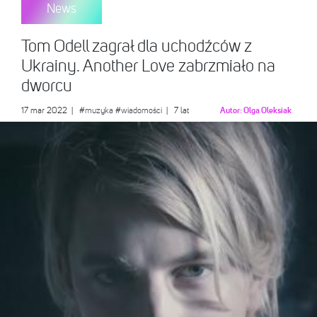
News
Tom Odell zagrał dla uchodźców z
Ukrainy. Another Love zabrzmiało na
dworcu
17 mar 2022
|
#muzyka
#wiadomości
| 7 lat
Autor:
Olga Oleksiak