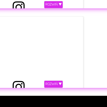
ROZWIŃ ▼
etl ten post na Instagramie
ROZWIŃ ▼
iony przez Tom Odell (@tompeterodell)
etl ten post na Instagramie