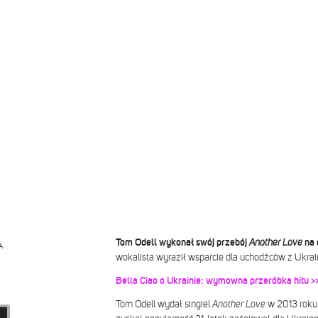
Tom Odell wykonał swój przebój
Another Love
na 
A
wokalista wyraził wsparcie dla uchodźców z Ukrai
Bella Ciao o Ukrainie: wymowna przeróbka hitu >
Tom Odell wydał singiel
Another Love
w 2013 roku